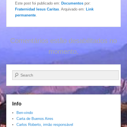
Este post foi publicado em:
Documentos
por:
Fraternidad Iesus Caritas
. Arquivado em:
Link
permanente
.
Comentários estão desabilitados no
momento.
Pesquisar…
Info
Ben-vindo
Carta de Buenos Aires
Carlos Roberto, irmâo responsável