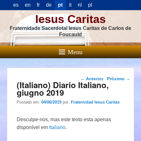
es
en
fr
de
pt
it
nl
pl
Iesus Caritas
Fraternidade Sacerdotal Iesus Caritas de Carlos de
Foucauld
Menu
Navegação das
←
Anterior
Próximo
→
(Italiano) Diario Italiano,
postagens
giugno 2019
Postado em:
04/06/2019
por:
Fraternidad Iesus Caritas
Desculpe-nos, mas este texto esta apenas
disponível em
Italiano
.