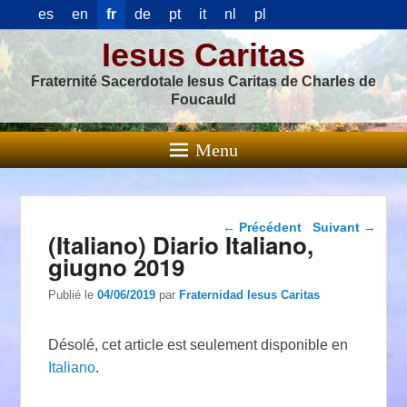
es
en
fr
de
pt
it
nl
pl
Iesus Caritas
Fraternité Sacerdotale Iesus Caritas de Charles de
Foucauld
Menu
Navigation dans les
←
Précédent
Suivant
→
(Italiano) Diario Italiano,
articles
giugno 2019
Publié le
04/06/2019
par
Fraternidad Iesus Caritas
Désolé, cet article est seulement disponible en
Italiano
.