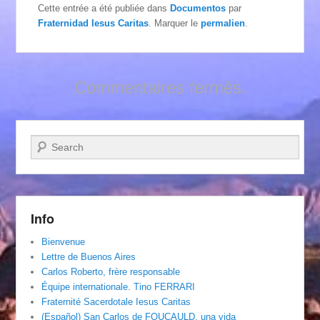
Cette entrée a été publiée dans
Documentos
par
Fraternidad Iesus Caritas
. Marquer le
permalien
.
Commentaires fermés.
Recherche
Info
Bienvenue
Lettre de Buenos Aires
Carlos Roberto, frère responsable
Équipe internationale. Tino FERRARI
Fraternité Sacerdotale Iesus Caritas
(Español) San Carlos de FOUCAULD, una vida