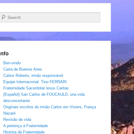
Pesquisar…
Info
Ben-vindo
Carta de Buenos Aires
Carlos Roberto, irmâo responsável
Equipe Internacional. Tino FERRARI
Fraternidade Sacerdotal Iesus Caritas
(Español) San Carlos de FOUCAULD, una vida
desconcertante
Originais escritos do irmão Carlos em Viviers, França
Nazaré
Revisão de vida
A pertença á Fraternidade
História da Fraternidade