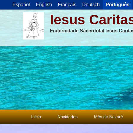
Español
English
Français
Deutsch
Português
Iesus Carita
Fraternidade Sacerdotal Iesus Carit
Menu
Inicio
Novidades
Mês de Nazaré
principal