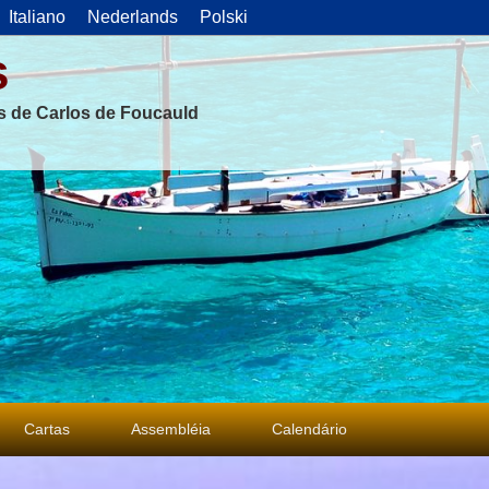
Italiano
Nederlands
Polski
s
as de Carlos de Foucauld
Cartas
Assembléia
Calendário