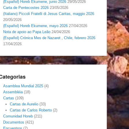
(Español) Horeb Ekumene, junio 2026
29/05/2026
Carta de Pentecostes 2026
23/05/2026
(Italiano) Piccoli Fratelli di Jesus Caritas, maggio 2026
20/05/2026
(Español) Horeb Ekumene, mayo 2026
27/04/2026
Nota de apoio ao Papa Leão
24/04/2026
(Español) Crónica Mes de Nazaret , Chile, febrero 2026
17/04/2026
Categorias
Asamblea Mundial 2025
(4)
Assembléia
(18)
Cartas
(109)
Cartas de Aurelio
(33)
Cartas de Carlos Roberto
(2)
Comunidad Horeb
(211)
Documentos
(421)
Encuentros
(7)