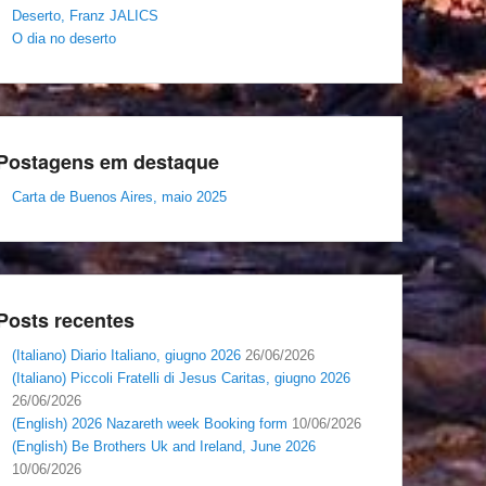
Deserto, Franz JALICS
O dia no deserto
Postagens em destaque
Carta de Buenos Aires, maio 2025
Posts recentes
(Italiano) Diario Italiano, giugno 2026
26/06/2026
(Italiano) Piccoli Fratelli di Jesus Caritas, giugno 2026
26/06/2026
(English) 2026 Nazareth week Booking form
10/06/2026
(English) Be Brothers Uk and Ireland, June 2026
10/06/2026