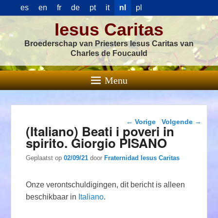
es
en
fr
de
pt
it
nl
pl
Iesus Caritas
Broederschap van Priesters Iesus Caritas van
Charles de Foucauld
Menu
Berichtnavigatie
←
Vorige
Volgende
→
(Italiano) Beati i poveri in
spirito. Giorgio PISANO
Geplaatst op
02/09/21
door
Fraternidad Iesus Caritas
Onze verontschuldigingen, dit bericht is alleen
beschikbaar in
Italiano
.