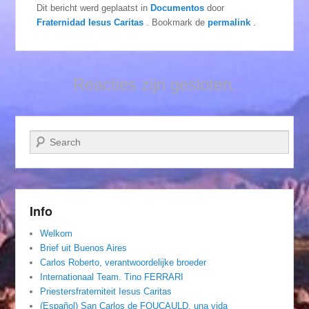
Dit bericht werd geplaatst in
Documentos
door
Fraternidad Iesus Caritas
. Bookmark de
permalink
.
Reacties zijn gesloten.
Zoeken
Info
Welkom
Brief uit Buenos Aires
Carlos Roberto, verantwoordelijke broeder
Internationaal Team. Tino FERRARI
Priestersfraterniteit Iesus Caritas
(Español) San Carlos de FOUCAULD, una vida