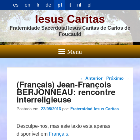
es
en
fr
de
pt
it
nl
pl
Iesus Caritas
Fraternidade Sacerdotal Iesus Caritas de Carlos de
Foucauld
Menu
Navegação das
←
Anterior
Próximo
→
(Français) Jean-François
postagens
BERJONNEAU: rencontre
interreligieuse
Postado em:
22/08/2016
por:
Fraternidad Iesus Caritas
Desculpe-nos, mas este texto esta apenas
disponível em
Français
.