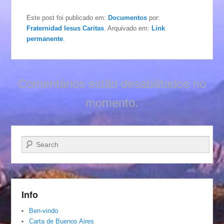
Este post foi publicado em:
Documentos
por:
Fraternidad Iesus Caritas
. Arquivado em:
Link
permanente
.
Comentários estão desabilitados no
momento.
Pesquisar…
Info
Ben-vindo
Carta de Buenos Aires