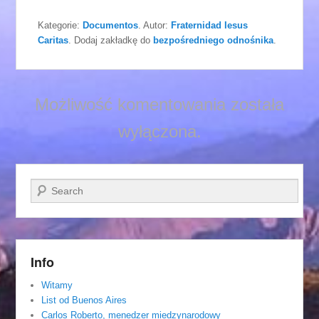
Kategorie:
Documentos
. Autor:
Fraternidad Iesus
Caritas
. Dodaj zakładkę do
bezpośredniego odnośnika
.
Możliwość komentowania została
wyłączona.
Szukaj
Info
Witamy
List od Buenos Aires
Carlos Roberto, menedzer miedzynarodowy