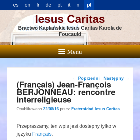
es
en
fr
de
pt
it
nl
pl
Iesus Caritas
Bractwo Kapłańskie Iesus Caritas Karola de
Foucauld
Menu
Nawigacja wpisu
←
Poprzedni
Następny
→
(Français) Jean-François
BERJONNEAU: rencontre
interreligieuse
Opublikowano
22/08/16
przez
Fraternidad Iesus Caritas
Przepraszamy, ten wpis jest dostępny tylko w
języku
Français
.