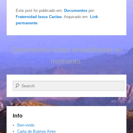
Este post foi publicado em:
Documentos
por:
Fraternidad Iesus Caritas
. Arquivado em:
Link
permanente
.
Comentários estão desabilitados no
momento.
Pesquisar…
Info
Ben-vindo
Carta de Buenos Aires