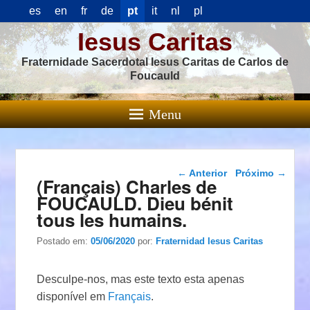
es
en
fr
de
pt
it
nl
pl
Iesus Caritas
Fraternidade Sacerdotal Iesus Caritas de Carlos de
Foucauld
Menu
Navegação das
←
Anterior
Próximo
→
(Français) Charles de
postagens
FOUCAULD. Dieu bénit
tous les humains.
Postado em:
05/06/2020
por:
Fraternidad Iesus Caritas
Desculpe-nos, mas este texto esta apenas
disponível em
Français
.