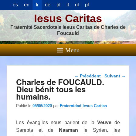
es
en
fr
de
pt
it
nl
pl
Iesus Caritas
Fraternité Sacerdotale Iesus Caritas de Charles de
Foucauld
Menu
Navigation dans les
←
Précédent
Suivant
→
Charles de FOUCAULD.
articles
Dieu bénit tous les
humains.
Publié le
05/06/2020
par
Fraternidad Iesus Caritas
Les évangiles nous parlent de la
Veuve
de
Sarepta et de
Naaman
le Syrien, les