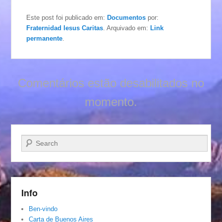
Este post foi publicado em:
Documentos
por:
Fraternidad Iesus Caritas
. Arquivado em:
Link
permanente
.
Comentários estão desabilitados no
momento.
Pesquisar…
Info
Ben-vindo
Carta de Buenos Aires