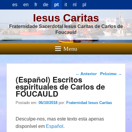
es
en
fr
de
pt
it
nl
pl
Iesus Caritas
Fraternidade Sacerdotal Iesus Caritas de Carlos de
Foucauld
Menu
Navegação das
←
Anterior
Próximo
→
(Español) Escritos
postagens
espirituales de Carlos de
FOUCAULD
Postado em:
06/10/2018
por:
Fraternidad Iesus Caritas
Desculpe-nos, mas este texto esta apenas
disponível em
Español
.