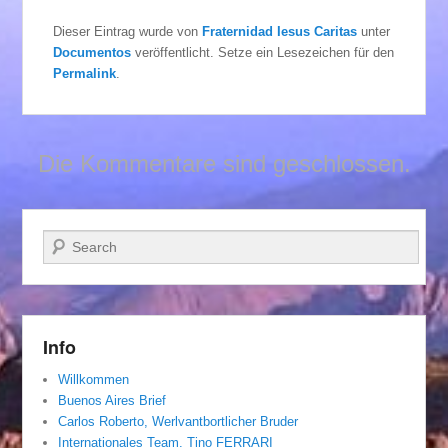
Dieser Eintrag wurde von
Fraternidad Iesus Caritas
unter
Documentos
veröffentlicht. Setze ein Lesezeichen für den
Permalink
.
Die Kommentare sind geschlossen.
Suchen
Info
Willkommen
Buenos Aires Brief
Carlos Roberto, Werlvantbortlicher Bruder
Internationales Team. Tino FERRARI