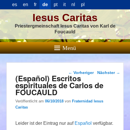
es
en
fr
de
pt
it
nl
pl
Iesus Caritas
Priestergmeinschaft Iesus Caritas von Karl de
Foucauld
Menü
Beitragsnavigation
←
Vorheriger
Nächster
→
(Español) Escritos
espirituales de Carlos de
FOUCAULD
Veröffentlicht am
06/10/2018
von
Fraternidad Iesus
Caritas
Leider ist der Eintrag nur auf
Español
verfügbar.