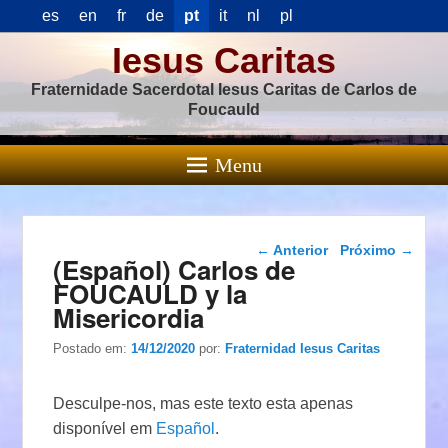
es
en
fr
de
pt
it
nl
pl
Iesus Caritas
Fraternidade Sacerdotal Iesus Caritas de Carlos de
Foucauld
Menu
Navegação das
←
Anterior
Próximo
→
(Español) Carlos de
postagens
FOUCAULD y la
Misericordia
Postado em:
14/12/2020
por:
Fraternidad Iesus Caritas
Desculpe-nos, mas este texto esta apenas
disponível em
Español
.