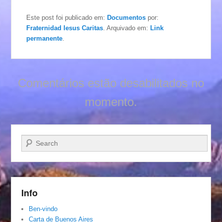
Este post foi publicado em:
Documentos
por:
Fraternidad Iesus Caritas
. Arquivado em:
Link
permanente
.
Comentários estão desabilitados no
momento.
Pesquisar…
Info
Ben-vindo
Carta de Buenos Aires