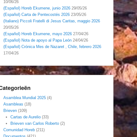
10/06/26
(Español) Horeb Ekumene, junio 2026
29/05/26
(Español) Carta de Pentecostés 2026
23/05/26
(Italiano) Piccoli Fratelli di Jesus Caritas, maggio 2026
20/05/26
(Español) Horeb Ekumene, mayo 2026
27/04/26
(Español) Nota de apoyo al Papa León
24/04/26
(Español) Crónica Mes de Nazaret , Chile, febrero 2026
17/04/26
Categorieën
Asamblea Mundial 2025
(4)
Asambleas
(18)
Brieven
(109)
Cartas de Aurelio
(33)
Brieven van Carlos Roberto
(2)
Comunidad Horeb
(211)
Documentos
(421)