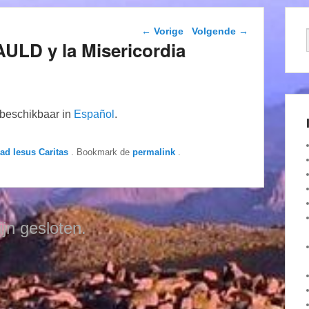
Berichtnavigatie
←
Vorige
Volgende
→
ULD y la Misericordia
n beschikbaar in
Español
.
dad Iesus Caritas
. Bookmark de
permalink
.
ijn gesloten.