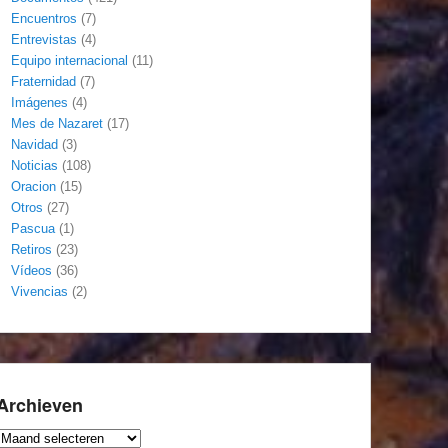
Encuentros
(7)
Entrevistas
(4)
Equipo internacional
(11)
Fraternidad
(7)
Imágenes
(4)
Mes de Nazaret
(17)
Navidad
(3)
Noticias
(108)
Oracion
(15)
Otros
(27)
Pascua
(1)
Retiros
(23)
Vídeos
(36)
Vivencias
(2)
Archieven
Archieven