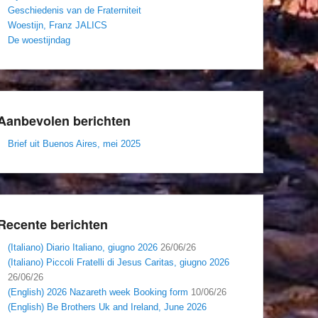
Geschiedenis van de Fraterniteit
Woestijn, Franz JALICS
De woestijndag
Aanbevolen berichten
Brief uit Buenos Aires, mei 2025
Recente berichten
(Italiano) Diario Italiano, giugno 2026
26/06/26
(Italiano) Piccoli Fratelli di Jesus Caritas, giugno 2026
26/06/26
(English) 2026 Nazareth week Booking form
10/06/26
(English) Be Brothers Uk and Ireland, June 2026