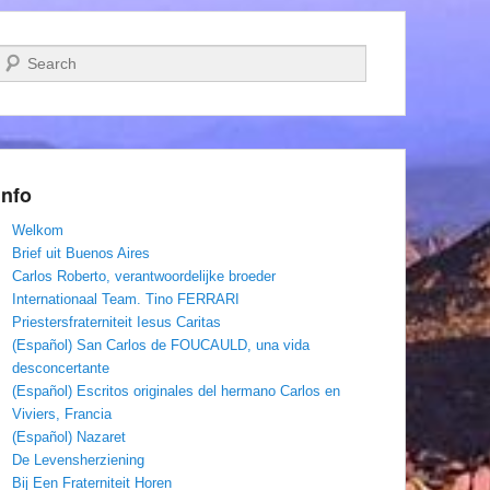
Zoeken
Info
Welkom
Brief uit Buenos Aires
Carlos Roberto, verantwoordelijke broeder
Internationaal Team. Tino FERRARI
Priestersfraterniteit Iesus Caritas
(Español) San Carlos de FOUCAULD, una vida
desconcertante
(Español) Escritos originales del hermano Carlos en
Viviers, Francia
(Español) Nazaret
De Levensherziening
Bij Een Fraterniteit Horen