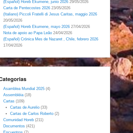
(Español) Horeb Ekumene, junio 2026
29/05/2026
Carta de Pentecostes 2026
23/05/2026
(Italiano) Piccoli Fratelli di Jesus Caritas, maggio 2026
20/05/2026
(Español) Horeb Ekumene, mayo 2026
27/04/2026
Nota de apoio ao Papa Leão
24/04/2026
(Español) Crónica Mes de Nazaret , Chile, febrero 2026
17/04/2026
Categorias
Asamblea Mundial 2025
(4)
Assembléia
(18)
Cartas
(109)
Cartas de Aurelio
(33)
Cartas de Carlos Roberto
(2)
Comunidad Horeb
(211)
Documentos
(421)
Encuentros
(7)