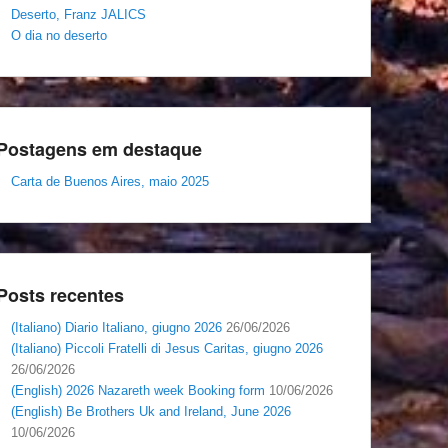
Deserto, Franz JALICS
O dia no deserto
Postagens em destaque
Carta de Buenos Aires, maio 2025
Posts recentes
(Italiano) Diario Italiano, giugno 2026
26/06/2026
(Italiano) Piccoli Fratelli di Jesus Caritas, giugno 2026
26/06/2026
(English) 2026 Nazareth week Booking form
10/06/2026
(English) Be Brothers Uk and Ireland, June 2026
10/06/2026