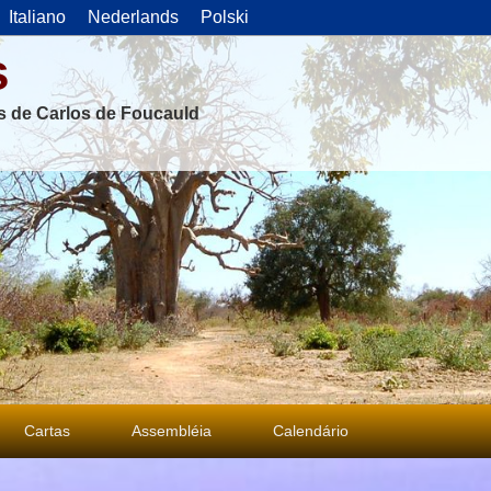
Italiano
Nederlands
Polski
s
as de Carlos de Foucauld
Cartas
Assembléia
Calendário