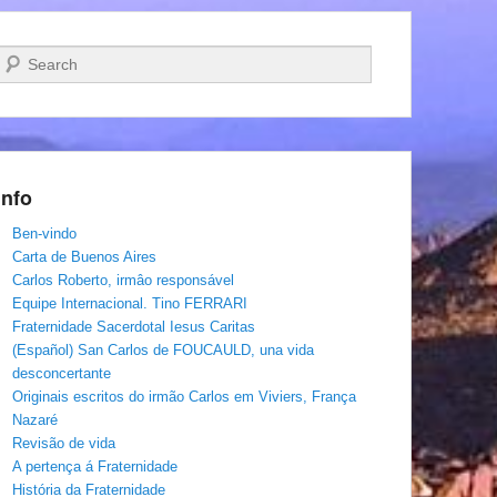
Pesquisar…
Info
Ben-vindo
Carta de Buenos Aires
Carlos Roberto, irmâo responsável
Equipe Internacional. Tino FERRARI
Fraternidade Sacerdotal Iesus Caritas
(Español) San Carlos de FOUCAULD, una vida
desconcertante
Originais escritos do irmão Carlos em Viviers, França
Nazaré
Revisão de vida
A pertença á Fraternidade
História da Fraternidade