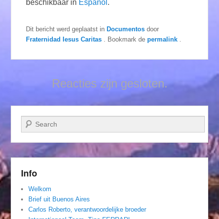
beschikbaar in
Español
.
Dit bericht werd geplaatst in
Documentos
door
Fraternidad Iesus Caritas
. Bookmark de
permalink
.
Reacties zijn gesloten.
Zoeken
Info
Welkom
Brief uit Buenos Aires
Carlos Roberto, verantwoordelijke broeder