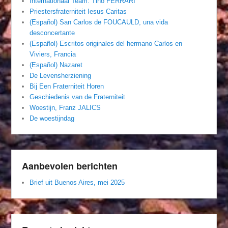
Internationaal Team. Tino FERRARI
Priestersfraterniteit Iesus Caritas
(Español) San Carlos de FOUCAULD, una vida
desconcertante
(Español) Escritos originales del hermano Carlos en
Viviers, Francia
(Español) Nazaret
De Levensherziening
Bij Een Fraterniteit Horen
Geschiedenis van de Fraterniteit
Woestijn, Franz JALICS
De woestijndag
Aanbevolen berichten
Brief uit Buenos Aires, mei 2025