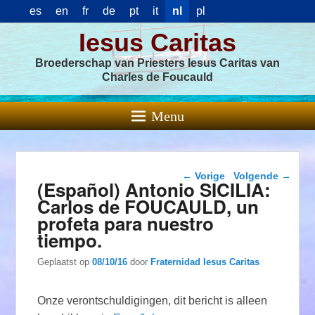
es
en
fr
de
pt
it
nl
pl
Iesus Caritas
Broederschap van Priesters Iesus Caritas van
Charles de Foucauld
Menu
Berichtnavigatie
←
Vorige
Volgende
→
(Español) Antonio SICILIA:
Carlos de FOUCAULD, un
profeta para nuestro
tiempo.
Geplaatst op
08/10/16
door
Fraternidad Iesus Caritas
Onze verontschuldigingen, dit bericht is alleen