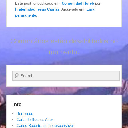
Este post foi publicado em:
Comunidad Horeb
por:
Fraternidad Iesus Caritas
. Arquivado em:
Link
permanente
.
Comentários estão desabilitados no
momento.
Pesquisar…
Info
Ben-vindo
Carta de Buenos Aires
Carlos Roberto, irmâo responsável