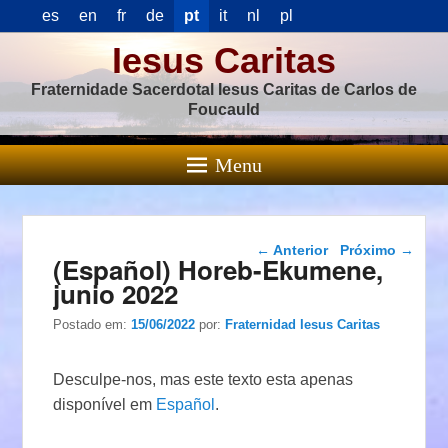
es
en
fr
de
pt
it
nl
pl
Iesus Caritas
Fraternidade Sacerdotal Iesus Caritas de Carlos de
Foucauld
Menu
Navegação das
←
Anterior
Próximo
→
(Español) Horeb-Ekumene,
postagens
junio 2022
Postado em:
15/06/2022
por:
Fraternidad Iesus Caritas
Desculpe-nos, mas este texto esta apenas
disponível em
Español
.