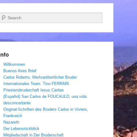
Suchen
Info
Willkommen
Buenos Aires Brief
Carlos Roberto, Werlvantbortlicher Bruder
Internationales Team. Tino FERRARI
Priestersbruderchaft Iesus Caritas
(Español) San Carlos de FOUCAULD, una vida
desconcertante
Original-Schriften des Bruders Carlos in Viviers,
Frankreich
Nazareth
Der Lebensrückblick
Mitgliedschaft in Der Bruderschaft