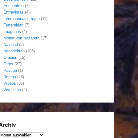
Encuentros
(7)
Entrevistas
(4)
Internationales team
(11)
Fraternidad
(7)
Imágenes
(4)
Monat von Nazareth
(17)
Navidad
(3)
Nachrichten
(108)
Oracion
(15)
Otros
(27)
Pascua
(1)
Retiros
(23)
Vídeos
(36)
Vivencias
(2)
Archiv
Archiv