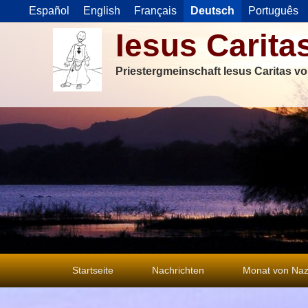
Español
English
Français
Deutsch
Português
Iesus Carita
Priestergmeinschaft Iesus Caritas v
Primäres
Startseite
Nachrichten
Monat von Naz
Menü