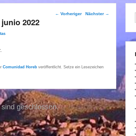
Beitragsnavigation
←
Vorheriger
Nächster
→
junio 2022
tas
.
er
Comunidad Horeb
veröffentlicht. Setze ein Lesezeichen
sind geschlossen.