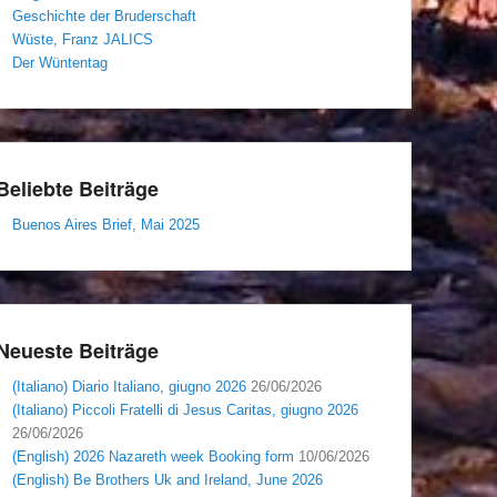
Geschichte der Bruderschaft
Wüste, Franz JALICS
Der Wüntentag
Beliebte Beiträge
Buenos Aires Brief, Mai 2025
Neueste Beiträge
(Italiano) Diario Italiano, giugno 2026
26/06/2026
(Italiano) Piccoli Fratelli di Jesus Caritas, giugno 2026
26/06/2026
(English) 2026 Nazareth week Booking form
10/06/2026
(English) Be Brothers Uk and Ireland, June 2026