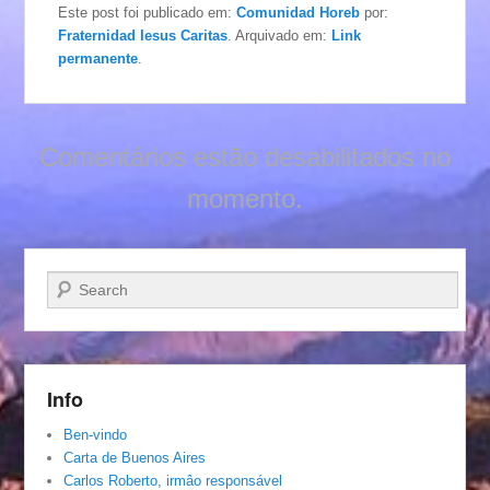
Este post foi publicado em:
Comunidad Horeb
por:
Fraternidad Iesus Caritas
. Arquivado em:
Link
permanente
.
Comentários estão desabilitados no
momento.
Pesquisar…
Info
Ben-vindo
Carta de Buenos Aires
Carlos Roberto, irmâo responsável