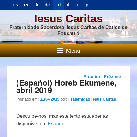
es
en
fr
de
pt
it
nl
pl
Iesus Caritas
Fraternidade Sacerdotal Iesus Caritas de Carlos de
Foucauld
Menu
Navegação das
←
Anterior
Próximo
→
(Español) Horeb Ekumene,
postagens
abril 2019
Postado em:
11/04/2019
por:
Fraternidad Iesus Caritas
Desculpe-nos, mas este texto esta apenas
disponível em
Español
.