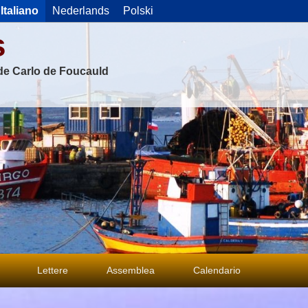
Italiano
Nederlands
Polski
s
 de Carlo de Foucauld
Lettere
Assemblea
Calendario