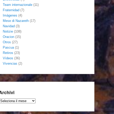
Team internazionale
(11)
Fraternidad
(7)
Imágenes
(4)
Mese di Nazareth
(17)
Navidad
(3)
Notizie
(108)
Oracion
(15)
Otros
(27)
Pascua
(1)
Retiros
(23)
Vídeos
(36)
Vivencias
(2)
Archivi
Archivi