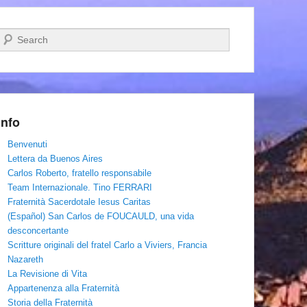
Cerca
Info
Benvenuti
Lettera da Buenos Aires
Carlos Roberto, fratello responsabile
Team Internazionale. Tino FERRARI
Fraternità Sacerdotale Iesus Caritas
(Español) San Carlos de FOUCAULD, una vida
desconcertante
Scritture originali del fratel Carlo a Viviers, Francia
Nazareth
La Revisione di Vita
Appartenenza alla Fraternità
Storia della Fraternità