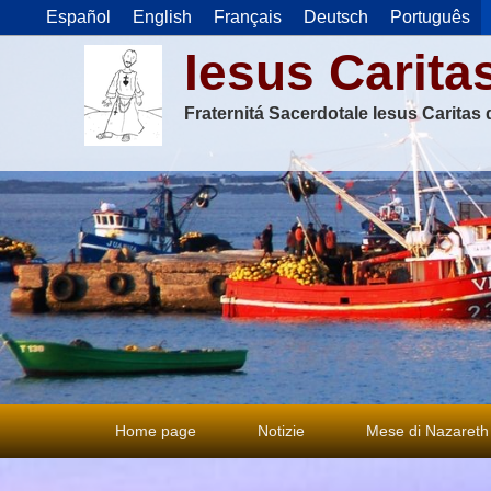
Español
English
Français
Deutsch
Português
Iesus Carita
Fraternitá Sacerdotale Iesus Caritas
Menu
Home page
Notizie
Mese di Nazareth
principale