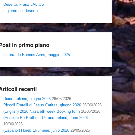
Deserto. Franz JALICS
Il giorno nel deserto
Post in primo piano
Lettera da Buenos Aires, maggio 2025
Articoli recenti
Diario Italiano, giugno 2026
26/06/2026
Piccoli Fratelli di Jesus Caritas, giugno 2026
26/06/2026
(English) 2026 Nazareth week Booking form
10/06/2026
(English) Be Brothers Uk and Ireland, June 2026
10/06/2026
(Español) Horeb Ekumene, junio 2026
29/05/2026