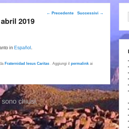
Navigazione articolo
←
Precedente
Successivi
→
abril 2019
tanto in
Español
.
da
Fraternidad Iesus Caritas
. Aggiungi il
permalink
ai
 sono chiusi.