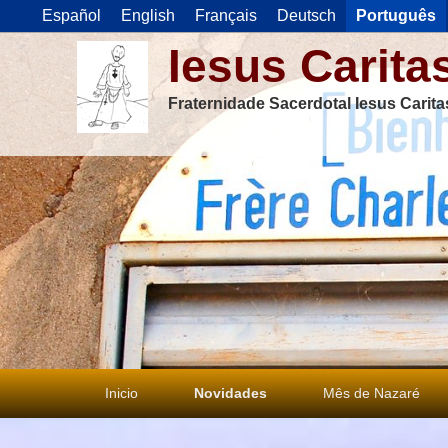
Español
English
Français
Deutsch
Português
Iesus Carita
Fraternidade Sacerdotal Iesus Carit
Menu
Inicio
Novidades
Mês de Nazaré
principal