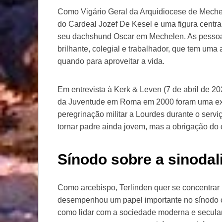
Como Vigário Geral da Arquidiocese de Mechele
do Cardeal Jozef De Kesel e uma figura centr
seu dachshund Oscar em Mechelen. As pess
brilhante, colegial e trabalhador, que tem uma
quando para aproveitar a vida.
Em entrevista à Kerk & Leven (7 de abril de 2
da Juventude em Roma em 2000 foram uma exp
peregrinação militar a Lourdes durante o serviç
tornar padre ainda jovem, mas a obrigação do ce
Sínodo sobre a sinodal
Como arcebispo, Terlinden quer se concentrar
desempenhou um papel importante no sínodo co
como lidar com a sociedade moderna e secula