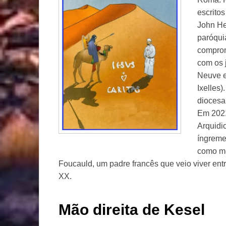
escritos
John He
paróqui
comprom
com os 
Neuve e
Ixelles
diocesa
Em 2021
Arquidi
íngreme
como me
Foucauld, um padre francês que veio viver entr
XX.
Mão direita de Kesel