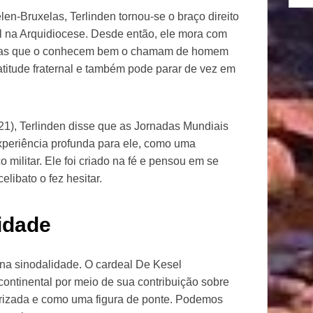
n-Bruxelas, Terlinden tornou-se o braço direito
al na Arquidiocese. Desde então, ele mora com
oas que o conhecem bem o chamam de homem
 atitude fraternal e também pode parar de vez em
021), Terlinden disse que as Jornadas Mundiais
eriência profunda para ele, como uma
o militar. Ele foi criado na fé e pensou em se
libato o fez hesitar.
idade
 na sinodalidade. O cardeal De Kesel
ntinental por meio de sua contribuição sobre
rizada e como uma figura de ponte. Podemos