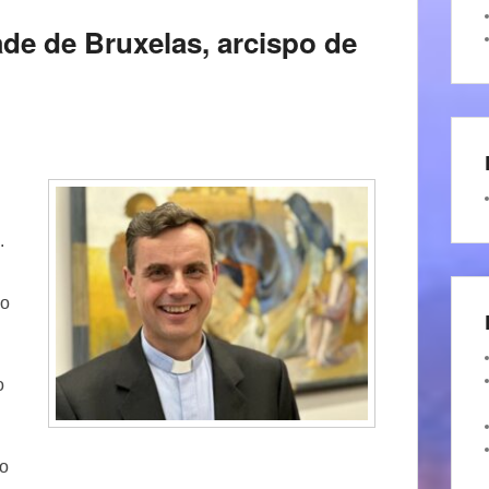
de de Bruxelas, arcispo de
.
 o
o
ço