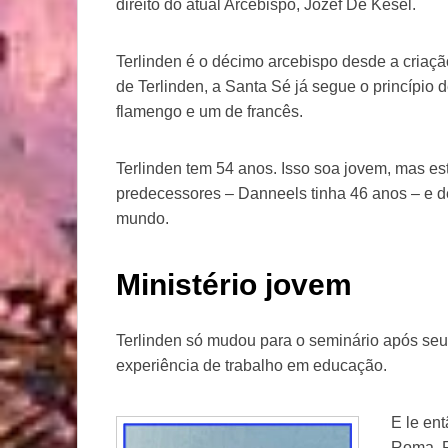
direito do atual Arcebispo, Jozef De Kesel.
Terlinden é o décimo arcebispo desde a cria
de Terlinden, a Santa Sé já segue o princípio
flamengo e um de francês.
Terlinden tem 54 anos. Isso soa jovem, mas es
predecessores – Danneels tinha 46 anos – e 
mundo.
Ministério jovem
Terlinden só mudou para o seminário após se
experiência de trabalho em educação.
E le en
Roma. P