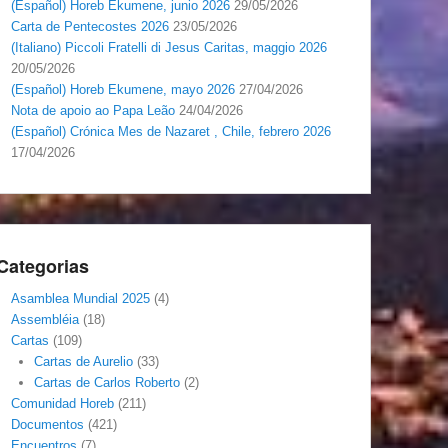
(Español) Horeb Ekumene, junio 2026
29/05/2026
Carta de Pentecostes 2026
23/05/2026
(Italiano) Piccoli Fratelli di Jesus Caritas, maggio 2026
20/05/2026
(Español) Horeb Ekumene, mayo 2026
27/04/2026
Nota de apoio ao Papa Leão
24/04/2026
(Español) Crónica Mes de Nazaret , Chile, febrero 2026
17/04/2026
Categorias
Asamblea Mundial 2025
(4)
Assembléia
(18)
Cartas
(109)
Cartas de Aurelio
(33)
Cartas de Carlos Roberto
(2)
Comunidad Horeb
(211)
Documentos
(421)
Encuentros
(7)