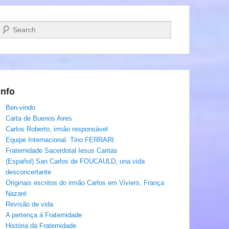
Pesquisar…
Info
Ben-vindo
Carta de Buenos Aires
Carlos Roberto, irmâo responsável
Equipe Internacional. Tino FERRARI
Fraternidade Sacerdotal Iesus Caritas
(Español) San Carlos de FOUCAULD, una vida
desconcertante
Originais escritos do irmão Carlos em Viviers, França
Nazaré
Revisão de vida
A pertença á Fraternidade
História da Fraternidade