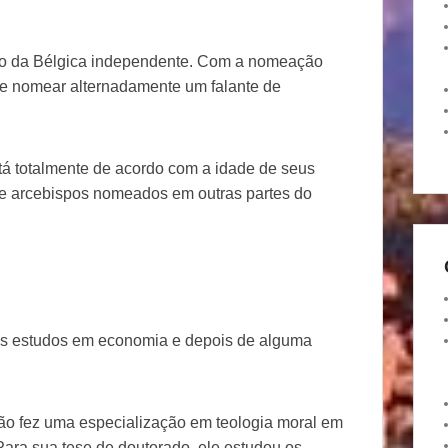
ção da Bélgica independente. Com a nomeação
 de nomear alternadamente um falante de
tá totalmente de acordo com a idade de seus
de arcebispos nomeados em outras partes do
us estudos em economia e depois de alguma
tão fez uma especialização em teologia moral em
ara sua tese de doutorado, ele estudou os