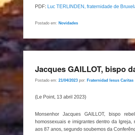
PDF:
Luc TERLINDEN, fraternidade de Bruxela
Postado em:
Novidades
Jacques GAILLOT, bispo d
Postado em:
21/04/2023
por:
Fraternidad Iesus Caritas
(Le Point, 13 abril 2023)
Monsenhor Jacques GAILLOT, bispo rebel
homossexuais e imigrantes dentro da Igreja, m
aos 87 anos, segundo soubemos da Conferênc