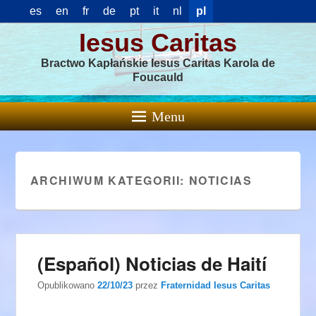
es
en
fr
de
pt
it
nl
pl
Iesus Caritas
Bractwo Kapłańskie Iesus Caritas Karola de
Foucauld
Menu
ARCHIWUM KATEGORII:
NOTICIAS
(Español) Noticias de Haití
Opublikowano
22/10/23
przez
Fraternidad Iesus Caritas