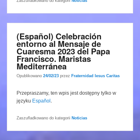
Zaszufladkowano do kategorii
Noticias
(Español) Celebración
entorno al Mensaje de
Cuaresma 2023 del Papa
Francisco. Maristas
Mediterránea
Opublikowano
24/02/23
przez
Fraternidad Iesus Caritas
Przepraszamy, ten wpis jest dostępny tylko w
języku
Español
.
Zaszufladkowano do kategorii
Noticias