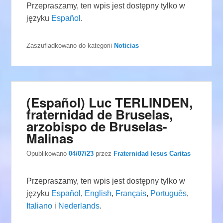
Przepraszamy, ten wpis jest dostępny tylko w
języku
Español
.
Zaszufladkowano do kategorii
Noticias
(Español) Luc TERLINDEN,
fraternidad de Bruselas,
arzobispo de Bruselas-
Malinas
Opublikowano
04/07/23
przez
Fraternidad Iesus Caritas
Przepraszamy, ten wpis jest dostępny tylko w
języku
Español
,
English
,
Français
,
Português
,
Italiano
i
Nederlands
.