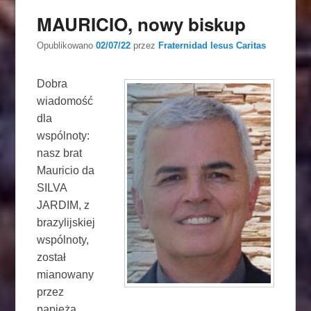
MAURICIO, nowy biskup
Opublikowano
02/07/22
przez
Fraternidad Iesus Caritas
Dobra
wiadomość
dla
wspólnoty:
nasz brat
Mauricio da
SILVA
JARDIM, z
brazylijskiej
wspólnoty,
został
mianowany
przez
papieża