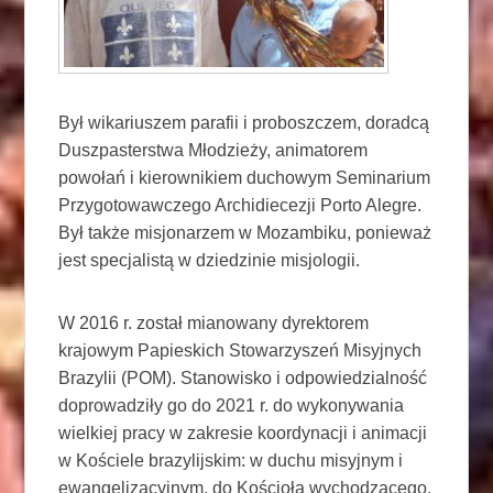
Był wikariuszem parafii i proboszczem, doradcą
Duszpasterstwa Młodzieży, animatorem
powołań i kierownikiem duchowym Seminarium
Przygotowawczego Archidiecezji Porto Alegre.
Był także misjonarzem w Mozambiku, ponieważ
jest specjalistą w dziedzinie misjologii.
W 2016 r. został mianowany dyrektorem
krajowym Papieskich Stowarzyszeń Misyjnych
Brazylii (POM). Stanowisko i odpowiedzialność
doprowadziły go do 2021 r. do wykonywania
wielkiej pracy w zakresie koordynacji i animacji
w Kościele brazylijskim: w duchu misyjnym i
ewangelizacyjnym. do Kościoła wychodzącego,