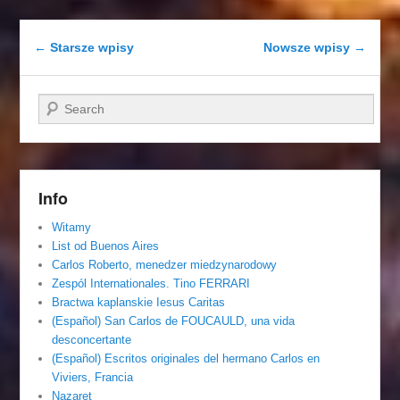
Nawigacja wpisu
←
Starsze wpisy
Nowsze wpisy
→
Szukaj
Info
Witamy
List od Buenos Aires
Carlos Roberto, menedzer miedzynarodowy
Zespól Internationales. Tino FERRARI
Bractwa kaplanskie Iesus Caritas
(Español) San Carlos de FOUCAULD, una vida
desconcertante
(Español) Escritos originales del hermano Carlos en
Viviers, Francia
Nazaret