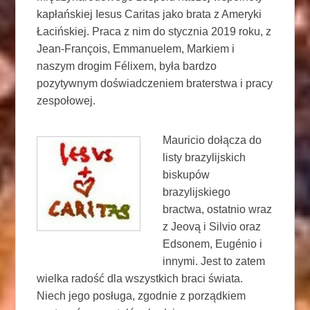
kapłańskiej Iesus Caritas jako brata z Ameryki
Łacińskiej. Praca z nim do stycznia 2019 roku, z
Jean-François, Emmanuelem, Markiem i
naszym drogim Félixem, była bardzo
pozytywnym doświadczeniem braterstwa i pracy
zespołowej.
Mauricio dołącza do
listy brazylijskich
biskupów
brazylijskiego
bractwa, ostatnio wraz
z Jeovą i Silvio oraz
Edsonem, Eugénio i
innymi. Jest to zatem
wielka radość dla wszystkich braci świata.
Niech jego posługa, zgodnie z porządkiem