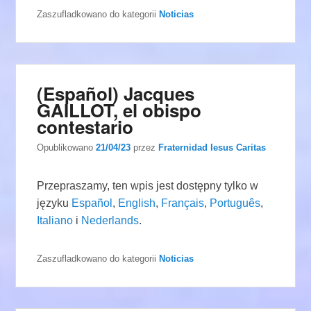
Zaszufladkowano do kategorii
Noticias
(Español) Jacques
GAILLOT, el obispo
contestario
Opublikowano
21/04/23
przez
Fraternidad Iesus Caritas
Przepraszamy, ten wpis jest dostępny tylko w
języku
Español
,
English
,
Français
,
Português
,
Italiano
i
Nederlands
.
Zaszufladkowano do kategorii
Noticias