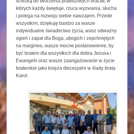
ścieżką do tworzenia prawdziwych bractw, w
których każdy świętuje, rzuca wyzwania, słucha
i polega na rozwoju siebie nawzajem. Przede
wszystkim, dziękuję bardzo za wasze
indywidualne świadectwo życia, wasz odważny
ogień i zapał dla Boga, ubogich i zepchniętych
na margines, wasze mocne postanowienie, by
być bratem dla wszystkich dla dobra Jezusa i
Ewangelii oraz wasze zaangażowanie w życie
braterskie jako księża diecezjalni w ślady brata
Karol.