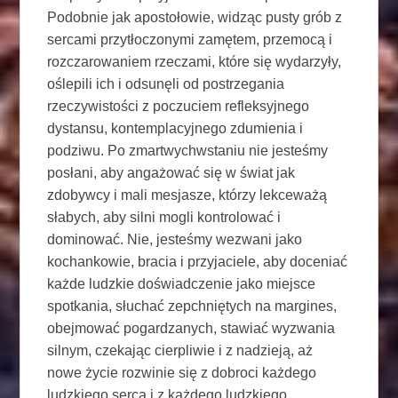
Podobnie jak apostołowie, widząc pusty grób z
sercami przytłoczonymi zamętem, przemocą i
rozczarowaniem rzeczami, które się wydarzyły,
oślepili ich i odsunęli od postrzegania
rzeczywistości z poczuciem refleksyjnego
dystansu, kontemplacyjnego zdumienia i
podziwu. Po zmartwychwstaniu nie jesteśmy
posłani, aby angażować się w świat jak
zdobywcy i mali mesjasze, którzy lekceważą
słabych, aby silni mogli kontrolować i
dominować. Nie, jesteśmy wezwani jako
kochankowie, bracia i przyjaciele, aby doceniać
każde ludzkie doświadczenie jako miejsce
spotkania, słuchać zepchniętych na margines,
obejmować pogardzanych, stawiać wyzwania
silnym, czekając cierpliwie i z nadzieją, aż
nowe życie rozwinie się z dobroci każdego
ludzkiego serca i z każdego ludzkiego