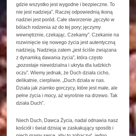
gdzie wszystko jest wygodne i bezpieczne. To
nie jest nadzieja”. Raczej odpowiednią ikoną
nadziei jest poród. Całe stworzenie „jęczyło w
bólach rodzenia aż do tej pory; jęczymy
wewnętrznie, czekając. Czekamy”. Czekanie na
rozwinięcie się nowego życia jest autentyczną
nadzieją. Nadzieja zatem „jest ściśle związana
z dynamiką dawania życia”, która często
„pozostaje niewidzialna i ukryta dla ludzkich
oczu”. Wiemy jednak, że Duch działa cicho,
delikatnie, cierpliwie. „Duch działa w nas.
Działa jak ziarnko gorczycy, które jest małe, ale
pełne życia i mocy, aż wyrośnie na drzewo. Tak
działa Duch”.
Niech Duch, Dawca Życia, nadal odnawia nasz
kościół i świat dzisiaj w zaskakujący sposób i
niech mamy serce, aby to zobaczyć, jedno