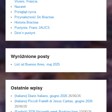
Viviers, Francia
Nazaret
Przegląd życia
Przynależność Do Bractwa
Historia Bractwa
Pustynia. Franz JALICS
Dzie´n pustyni
Wyróżnione posty
List od Buenos Aires, maj 2025
Ostatnie wpisy
(Italiano) Diario Italiano, giugno 2026
26/06/26
(Italiano) Piccoli Fratelli di Jesus Caritas, giugno 2026
26/06/26
(English) 2026 Nazareth week Booking form
10/06/26