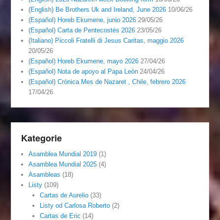
(English) Be Brothers Uk and Ireland, June 2026
10/06/26
(Español) Horeb Ekumene, junio 2026
29/05/26
(Español) Carta de Pentecostés 2026
23/05/26
(Italiano) Piccoli Fratelli di Jesus Caritas, maggio 2026
20/05/26
(Español) Horeb Ekumene, mayo 2026
27/04/26
(Español) Nota de apoyo al Papa León
24/04/26
(Español) Crónica Mes de Nazaret , Chile, febrero 2026
17/04/26
Kategorie
Asamblea Mundial 2019
(1)
Asamblea Mundial 2025
(4)
Asambleas
(18)
Listy
(109)
Cartas de Aurelio
(33)
Listy od Carlosa Roberto
(2)
Cartas de Eric
(14)