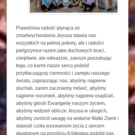
Prawdziwa radość płynąca ze
zmartwychwstania Jezusa stawia nas
wszystkich na pełnej pokory, ale i radości
pielgrzymce razem jako duchowych braci,
cierpliwie, ale odważnie, zawsze poszukując
tego, co karmi nasze serca pośród
przytłaczającej ciemności i zamętu naszego
świata, zapraszając nas, abyśmy najpierw
słuchali, zanim zaczniemy mówić, abyśmy
najpierw rozumieli, abyśmy najpierw osądzali,
abyśmy głosili Ewangelię naszym życiem,
abyśmy widzieli oblicze Jezusa w ubogich,
abyśmy zwrócili uwagę na wołanie Matki Ziemi i
stawiali czoła wyzwaniom życia z sercem
skupionym na przyjściu Królestwa pośród nas.