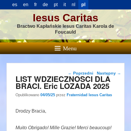
es
en
fr
de
pt
it
nl
pl
Iesus Caritas
Bractwo Kapłańskie Iesus Caritas Karola de
Foucauld
Menu
Nawigacja wpisu
←
Poprzedni
Następny
→
LIST WDZIECZNOSCI DLA
BRACI. Eric LOZADA 2025
Opublikowano
04/05/25
przez
Fraternidad Iesus Caritas
Drodzy Bracia,
Muito Obrigado! Mille Grazie! Merci beaucoup!