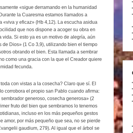
erosamente «sigue derramando en la humanidad
4). Durante la Cuaresma estamos llamados a
 «viva y eficaz» (Hb 4,12). La escucha asidua
ocilidad que nos dispone a acoger su obra en
a vida. Si esto ya es un motivo de alegría, aún
de Dios» (1 Co 3,9), utilizando bien el tiempo
sotros obrando el bien. Esta llamada a sembrar
no como una gracia con la que el Creador quiere
imidad fecunda.
oda con vistas a la cosecha? Claro que sí. El
 lo corrobora el propio san Pablo cuando afirma:
 sembrador generoso, cosecha generosa» (2
rimer fruto del bien que sembramos lo tenemos
otidianas, incluso en los más pequeños gestos
de amor, por más pequeño que sea, no se pierde
vangelii gaudium, 279). Al igual que el árbol se