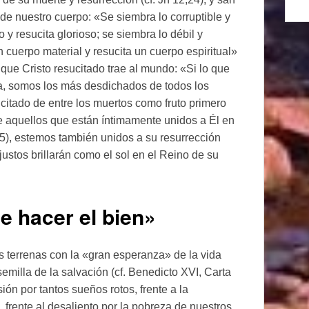
 de nuestro cuerpo: «Se siembra lo corruptible y
 y resucita glorioso; se siembra lo débil y
un cuerpo material y resucita un cuerpo espiritual»
 que Cristo resucitado trae al mundo: «Si lo que
da, somos los más desdichados de todos los
citado de entre los muertos como fruto primero
e aquellos que están íntimamente unidos a Él en
,5), estemos también unidos a su resurrección
 justos brillarán como el sol en el Reino de su
 hacer el bien»
s terrenas con la «gran esperanza» de la vida
semilla de la salvación (cf. Benedicto XVI, Carta
sión por tantos sueños rotos, frente a la
 frente al desaliento por la pobreza de nuestros