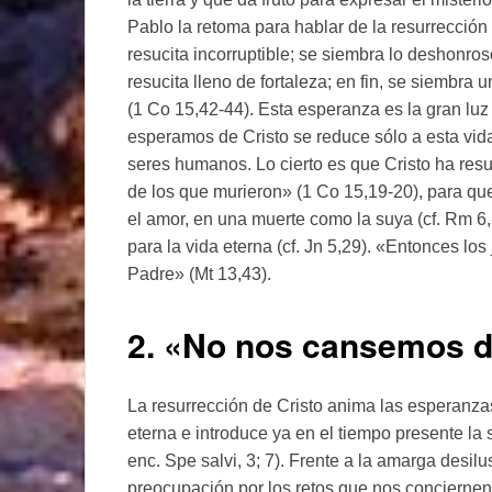
Pablo la retoma para hablar de la resurrección
resucita incorruptible; se siembra lo deshonroso
resucita lleno de fortaleza; en fin, se siembra 
(1 Co 15,42-44). Esta esperanza es la gran luz
esperamos de Cristo se reduce sólo a esta vi
seres humanos. Lo cierto es que Cristo ha resu
de los que murieron» (1 Co 15,19-20), para qu
el amor, en una muerte como la suya (cf. Rm 6
para la vida eterna (cf. Jn 5,29). «Entonces los
Padre» (Mt 13,43).
2. «No nos cansemos de
La resurrección de Cristo anima las esperanza
eterna e introduce ya en el tiempo presente la 
enc. Spe salvi, 3; 7). Frente a la amarga desilu
preocupación por los retos que nos conciernen,