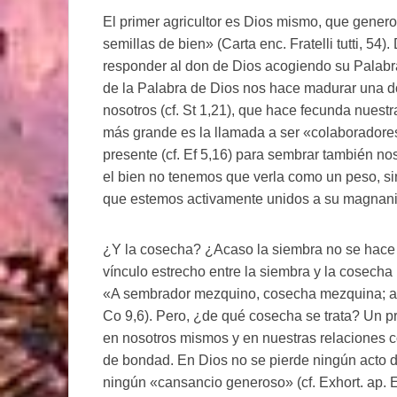
El primer agricultor es Dios mismo, que gen
semillas de bien» (Carta enc. Fratelli tutti, 5
responder al don de Dios acogiendo su Palabra
de la Palabra de Dios nos hace madurar una d
nosotros (cf. St 1,21), que hace fecunda nuestr
más grande es la llamada a ser «colaboradores 
presente (cf. Ef 5,16) para sembrar también no
el bien no tenemos que verla como un peso, si
que estemos activamente unidos a su magnan
¿Y la cosecha? ¿Acaso la siembra no se hace t
vínculo estrecho entre la siembra y la cosecha
«A sembrador mezquino, cosecha mezquina; a
Co 9,6). Pero, ¿de qué cosecha se trata? Un p
en nosotros mismos y en nuestras relaciones c
de bondad. En Dios no se pierde ningún acto 
ningún «cansancio generoso» (cf. Exhort. ap. E