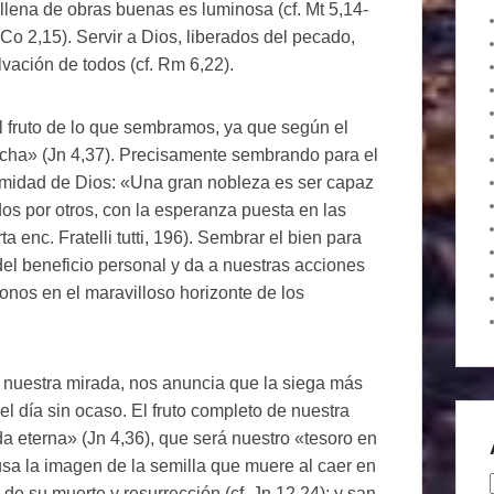
a llena de obras buenas es luminosa (cf. Mt 5,14-
 Co 2,15). Servir a Dios, liberados del pecado,
lvación de todos (cf. Rm 6,22).
 fruto de lo que sembramos, ya que según el
echa» (Jn 4,37). Precisamente sembrando para el
midad de Dios: «Una gran nobleza es ser capaz
os por otros, con la esperanza puesta en las
 enc. Fratelli tutti, 196). Sembrar el bien para
del beneficio personal y da a nuestras acciones
donos en el maravilloso horizonte de los
nuestra mirada, nos anuncia que la siega más
 el día sin ocaso. El fruto completo de nuestra
ida eterna» (Jn 4,36), que será nuestro «tesoro en
s usa la imagen de la semilla que muere al caer en
o de su muerte y resurrección (cf. Jn 12,24); y san