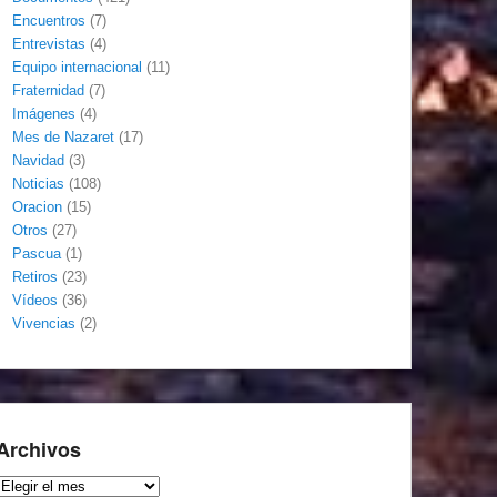
Encuentros
(7)
Entrevistas
(4)
Equipo internacional
(11)
Fraternidad
(7)
Imágenes
(4)
Mes de Nazaret
(17)
Navidad
(3)
Noticias
(108)
Oracion
(15)
Otros
(27)
Pascua
(1)
Retiros
(23)
Vídeos
(36)
Vivencias
(2)
Archivos
Archivos