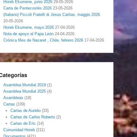
Horeb Ekumene, junio 2026
29-05-2026
Carta de Pentecostés 2026
23-05-2026
(Italiano) Piccoli Fratelli di Jesus Caritas, maggio 2026
20-05-2026
Horeb Ekumene, mayo 2026
27-04-2026
Nota de apoyo al Papa León
24-04-2026
Crónica Mes de Nazaret , Chile, febrero 2026
17-04-2026
Categorías
Asamblea Mundial 2019
(1)
Asamblea Mundial 2025
(4)
Asambleas
(18)
Cartas
(109)
Cartas de Aurelio
(33)
Cartas de Carlos Roberto
(2)
Cartas de Eric
(14)
Comunidad Horeb
(211)
Documentos
(421)