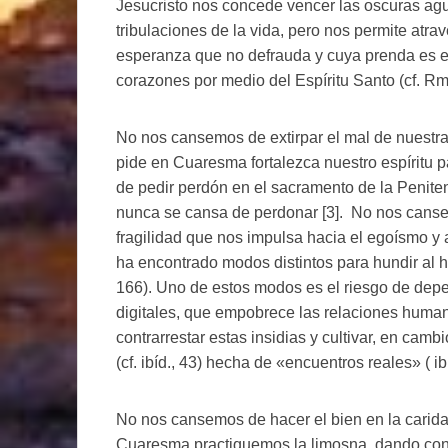
Jesucristo nos concede vencer las oscuras agu
tribulaciones de la vida, pero nos permite atra
esperanza que no defrauda y cuya prenda es 
corazones por medio del Espíritu Santo (cf. Rm
No nos cansemos de extirpar el mal de nuestra 
pide en Cuaresma fortalezca nuestro espíritu 
de pedir perdón en el sacramento de la Penite
nunca se cansa de perdonar [3]. No nos canse
fragilidad que nos impulsa hacia el egoísmo y a
ha encontrado modos distintos para hundir al hom
166). Uno de estos modos es el riesgo de de
digitales, que empobrece las relaciones huma
contrarrestar estas insidias y cultivar, en ca
(cf. ibíd., 43) hecha de «encuentros reales» ( ibí
No nos cansemos de hacer el bien en la caridad
Cuaresma practiquemos la limosna, dando con a