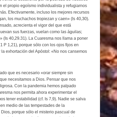
 el propio egoísmo individualista y refugiarnos
emás. Efectivamente, incluso los mejores recursos
igan, los muchachos tropiezan y caen» (Is 40,30).
sado, acrecienta el vigor del que está
uevan sus fuerzas, vuelan como las águilas;
n» (Is 40,29.31). La Cuaresma nos llama a poner
1 P 1,21), porque sólo con los ojos fijos en
r la exhortación del Apóstol: «No nos cansemos
do que es necesario «orar siempre sin
rque necesitamos a Dios. Pensar que nos
eligrosa. Con la pandemia hemos palpado
uaresma nos permita ahora experimentar el
s tener estabilidad (cf. Is 7,9). Nadie se salva
 en medio de las tempestades de la
in Dios, porque sólo el misterio pascual de