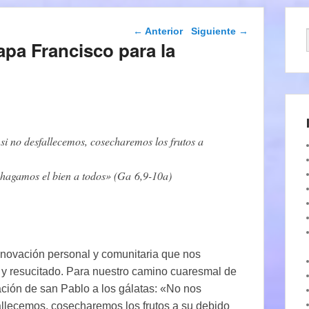
Navegación de
←
Anterior
Siguiente
→
entradas
pa Francisco para la
si no desfallecemos, cosecharemos los frutos a
 hagamos el bien a todos» (Ga 6,9-10a)
enovación personal y comunitaria que nos
 y resucitado. Para nuestro camino cuaresmal de
ación de san Pablo a los gálatas: «No nos
allecemos, cosecharemos los frutos a su debido