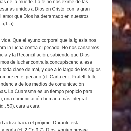
as de la muerte. La fe no nos exime de las
vesarlas unidos a Dios en Cristo, con la gran
el amor que Dios ha derramado en nuestros
 5,1-5).
vida. Que el ayuno corporal que la Iglesia nos
para la lucha contra el pecado. No nos cansemos
ncia y la Reconciliación, sabiendo que Dios
mos de luchar contra la concupiscencia, esa
 toda clase de mal, y que a lo largo de los siglos
bre en el pecado (cf. Carta enc. Fratelli tutti,
pendencia de los medios de comunicación
nas. La Cuaresma es un tiempo propicio para
mbio, una comunicación humana más integral
d., 50), cara a cara.
 activa hacia el prójimo. Durante esta
legría (cf. 2 Co 9,7). Dios, «quien provee