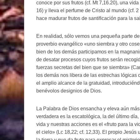
conoce por sus frutos (cf. Mt 7,16.20), una vid
16) y lleva el perfume de Cristo al mundo (cf. 2
hace madurar frutos de santificación para la sa
En realidad, sólo vemos una pequeña parte del
proverbio evangélico «uno siembra y otro cos
bien de los demás participamos en la magnani
de desatar procesos cuyos frutos serán recogid
fuerzas secretas del bien que se siembra» (Carta
los demás nos libera de las estrechas lógicas 
el amplio alcance de la gratuidad, introducién
benévolos designios de Dios.
La Palabra de Dios ensancha y eleva aún más 
verdadera es la escatológica, la del último día,
vida y nuestras acciones es el «fruto para la v
el cielo» (Lc 18,22; cf. 12,33). El propio Jesú
la tierra y que da fruto para expresar el misteri