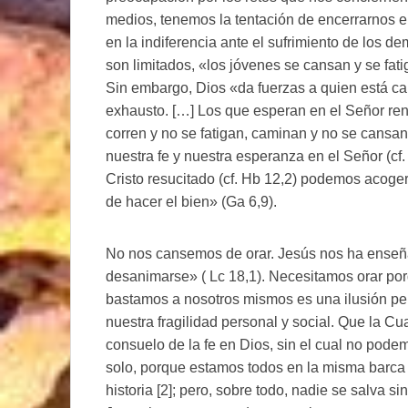
medios, tenemos la tentación de encerrarnos en
en la indiferencia ante el sufrimiento de los d
son limitados, «los jóvenes se cansan y se fat
Sin embargo, Dios «da fuerzas a quien está can
exhausto. […] Los que esperan en el Señor ren
corren y no se fatigan, caminan y no se cansa
nuestra fe y nuestra esperanza en el Señor (cf. 
Cristo resucitado (cf. Hb 12,2) podemos acoge
de hacer el bien» (Ga 6,9).
No nos cansemos de orar. Jesús nos ha enseña
desanimarse» ( Lc 18,1). Necesitamos orar po
bastamos a nosotros mismos es una ilusión p
nuestra fragilidad personal y social. Que la C
consuelo de la fe en Dios, sin el cual no podemo
solo, porque estamos todos en la misma barca
historia [2]; pero, sobre todo, nadie se salva s