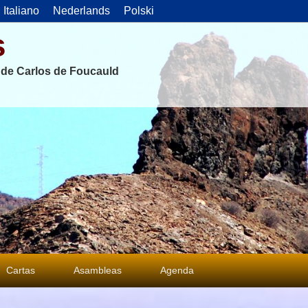
Italiano
Nederlands
Polski
s
s de Carlos de Foucauld
Cartas
Asambleas
Agenda