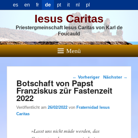
es
en
fr
de
pt
it
nl
pl
Iesus Caritas
Priestergmeinschaft Iesus Caritas von Karl de
Foucauld
Menü
Beitragsnavigation
←
Vorheriger
Nächster
→
Botschaft von Papst
Franziskus zür Fastenzeit
2022
Veröffentlicht am
26/02/2022
von
Fraternidad Iesus
Caritas
»Lasst uns nicht müde werden, das