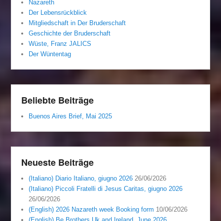
Nazareth
Der Lebensrückblick
Mitgliedschaft in Der Bruderschaft
Geschichte der Bruderschaft
Wüste, Franz JALICS
Der Wüntentag
Beliebte Beiträge
Buenos Aires Brief, Mai 2025
Neueste Beiträge
(Italiano) Diario Italiano, giugno 2026
26/06/2026
(Italiano) Piccoli Fratelli di Jesus Caritas, giugno 2026
26/06/2026
(English) 2026 Nazareth week Booking form
10/06/2026
(English) Be Brothers Uk and Ireland, June 2026