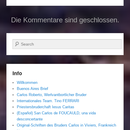
Die Kommentare sind geschlossen.
Suchen
Info
Willkommen
Buenos Aires Brief
Carlos Roberto, Werlvantbortlicher Bruder
Internationales Team. Tino FERRARI
Priestersbruderchaft Iesus Caritas
(Español) San Carlos de FOUCAULD, una vida
desconcertante
Original-Schriften des Bruders Carlos in Viviers, Frankreich