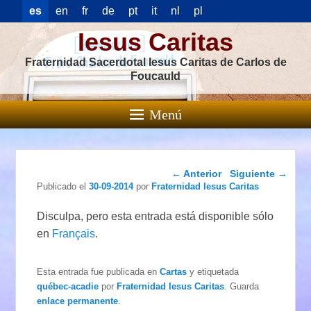
es
en
fr
de
pt
it
nl
pl
Iesus Caritas
Fraternidad Sacerdotal Iesus Caritas de Carlos de
Foucauld
Menú
Navegación de
←
Anterior
Siguiente
→
entradas
Publicado el
30-09-2014
por
Fraternidad Iesus Caritas
Disculpa, pero esta entrada está disponible sólo
en
Français
.
Esta entrada fue publicada en
Cartas
y etiquetada
québec-acadie
por
Fraternidad Iesus Caritas
. Guarda
enlace permanente
.