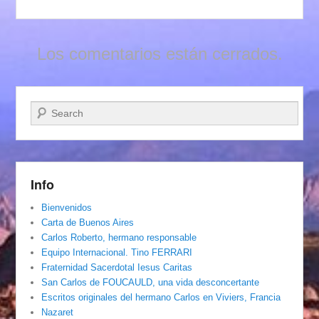
Los comentarios están cerrados.
Buscar
Info
Bienvenidos
Carta de Buenos Aires
Carlos Roberto, hermano responsable
Equipo Internacional. Tino FERRARI
Fraternidad Sacerdotal Iesus Caritas
San Carlos de FOUCAULD, una vida desconcertante
Escritos originales del hermano Carlos en Viviers, Francia
Nazaret