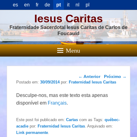
es
en
fr
de
pt
it
nl
pl
Iesus Caritas
Fraternidade Sacerdotal Iesus Caritas de Carlos de
Foucauld
Menu
Navegação das
←
Anterior
Próximo
→
postagens
Postado em:
30/09/2014
por:
Fraternidad Iesus Caritas
Desculpe-nos, mas este texto esta apenas
disponível em
Français
.
Este post foi publicado em:
Cartas
com as Tags:
québec-
acadie
por:
Fraternidad Iesus Caritas
. Arquivado em:
Link permanente
.