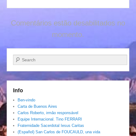
Comentários estão desabilitados no
momento.
Pesquisar…
Info
Ben-vindo
Carta de Buenos Aires
Carlos Roberto, irmâo responsável
Equipe Internacional. Tino FERRARI
Fraternidade Sacerdotal Iesus Caritas
(Español) San Carlos de FOUCAULD, una vida