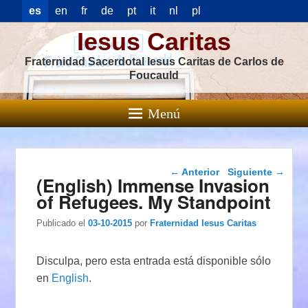
es
en
fr
de
pt
it
nl
pl
Iesus Caritas
Fraternidad Sacerdotal Iesus Caritas de Carlos de
Foucauld
Menú
Navegación de
←
Anterior
Siguiente
→
(English) Immense Invasion
entradas
of Refugees. My Standpoint
Publicado el
03-10-2015
por
Fraternidad Iesus Caritas
Disculpa, pero esta entrada está disponible sólo
en
English
.