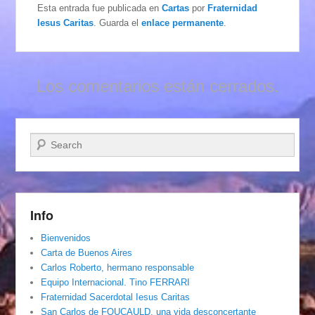
Esta entrada fue publicada en
Cartas
por
Fraternidad
Iesus Caritas
. Guarda el
enlace permanente
.
Los comentarios están cerrados.
Buscar
Info
Bienvenidos
Carta de Buenos Aires
Carlos Roberto, hermano responsable
Equipo Internacional. Tino FERRARI
Fraternidad Sacerdotal Iesus Caritas
San Carlos de FOUCAULD, una vida desconcertante