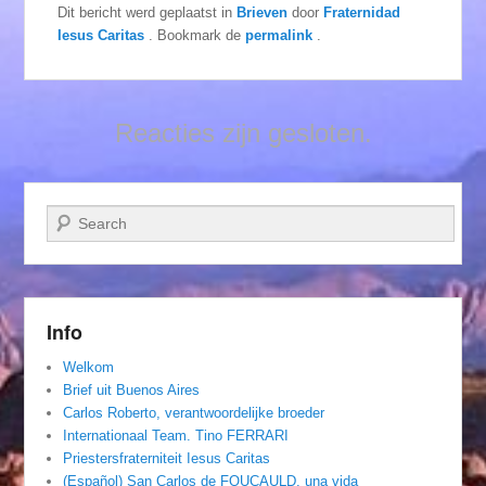
Dit bericht werd geplaatst in
Brieven
door
Fraternidad
Iesus Caritas
. Bookmark de
permalink
.
Reacties zijn gesloten.
Zoeken
Info
Welkom
Brief uit Buenos Aires
Carlos Roberto, verantwoordelijke broeder
Internationaal Team. Tino FERRARI
Priestersfraterniteit Iesus Caritas
(Español) San Carlos de FOUCAULD, una vida