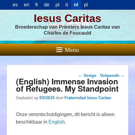
es
en
fr
de
pt
it
nl
pl
Iesus Caritas
Broederschap van Priesters Iesus Caritas van
Charles de Foucauld
Menu
Berichtnavigatie
←
Vorige
Volgende
→
(English) Immense Invasion
of Refugees. My Standpoint
Geplaatst op
03/10/15
door
Fraternidad Iesus Caritas
Onze verontschuldigingen, dit bericht is alleen
beschikbaar in
English
.