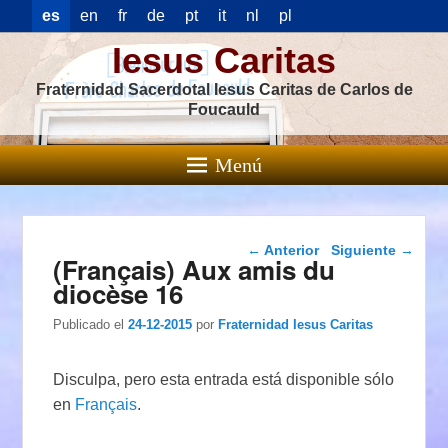
es
en
fr
de
pt
it
nl
pl
Iesus Caritas
Fraternidad Sacerdotal Iesus Caritas de Carlos de
Foucauld
Menú
Navegación de
←
Anterior
Siguiente
→
(Français) Aux amis du
entradas
diocèse 16
Publicado el
24-12-2015
por
Fraternidad Iesus Caritas
Disculpa, pero esta entrada está disponible sólo
en
Français
.