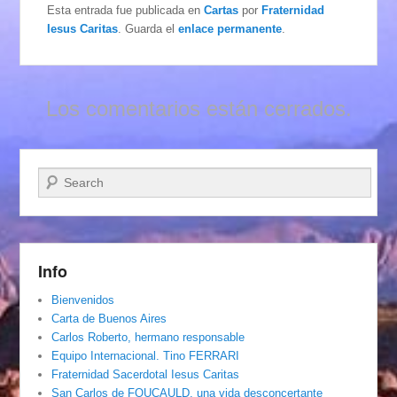
Esta entrada fue publicada en
Cartas
por
Fraternidad
Iesus Caritas
. Guarda el
enlace permanente
.
Los comentarios están cerrados.
Buscar
Info
Bienvenidos
Carta de Buenos Aires
Carlos Roberto, hermano responsable
Equipo Internacional. Tino FERRARI
Fraternidad Sacerdotal Iesus Caritas
San Carlos de FOUCAULD, una vida desconcertante