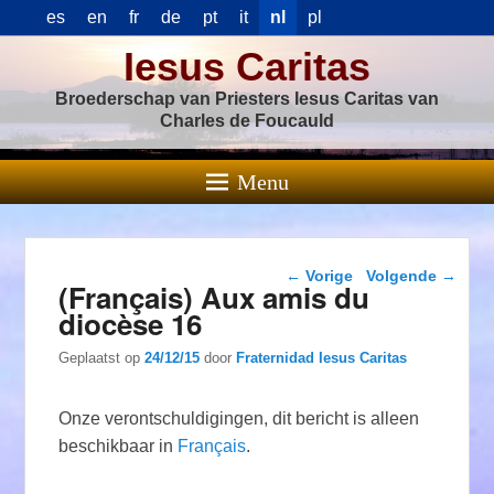
es
en
fr
de
pt
it
nl
pl
Iesus Caritas
Broederschap van Priesters Iesus Caritas van
Charles de Foucauld
Menu
Berichtnavigatie
←
Vorige
Volgende
→
(Français) Aux amis du
diocèse 16
Geplaatst op
24/12/15
door
Fraternidad Iesus Caritas
Onze verontschuldigingen, dit bericht is alleen
beschikbaar in
Français
.