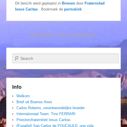
Dit bericht werd geplaatst in
Brieven
door
Fraternidad
Iesus Caritas
. Bookmark de
permalink
.
Reacties zijn gesloten.
Zoeken
Info
Welkom
Brief uit Buenos Aires
Carlos Roberto, verantwoordelijke broeder
Internationaal Team. Tino FERRARI
Priestersfraterniteit Iesus Caritas
(Español) San Carlos de FOUCAULD, una vida