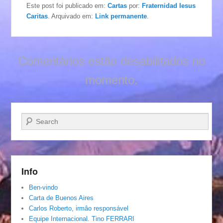
Este post foi publicado em:
Cartas
por:
Fraternidad Iesus
Caritas
. Arquivado em:
Link permanente
.
Comentários estão desabilitados no
momento.
Pesquisar…
Info
Ben-vindo
Carta de Buenos Aires
Carlos Roberto, irmâo responsável
Equipe Internacional. Tino FERRARI