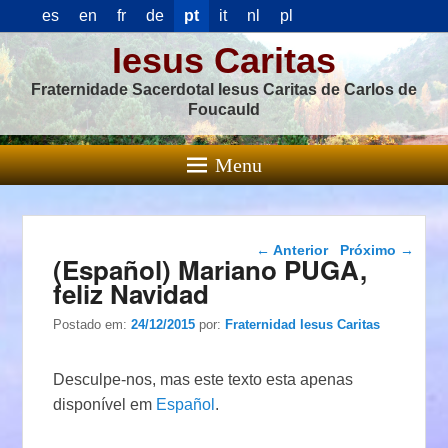
es
en
fr
de
pt
it
nl
pl
Iesus Caritas
Fraternidade Sacerdotal Iesus Caritas de Carlos de
Foucauld
Menu
Navegação das
←
Anterior
Próximo
→
(Español) Mariano PUGA,
postagens
feliz Navidad
Postado em:
24/12/2015
por:
Fraternidad Iesus Caritas
Desculpe-nos, mas este texto esta apenas
disponível em
Español
.