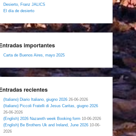
Desierto, Franz JALICS
El día de desierto
Entradas importantes
Carta de Buenos Aires, mayo 2025
Entradas recientes
(Italiano) Diario Italiano, giugno 2026
26-06-2026
(Italiano) Piccoli Fratelli di Jesus Caritas, giugno 2026
26-06-2026
(English) 2026 Nazareth week Booking form
10-06-2026
(English) Be Brothers Uk and Ireland, June 2026
10-06-
2026