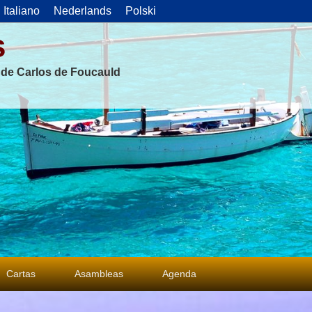
Italiano
Nederlands
Polski
s
s de Carlos de Foucauld
Cartas
Asambleas
Agenda