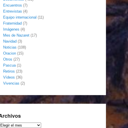
Encuentros
(7)
Entrevistas
(4)
Equipo internacional
(11)
Fraternidad
(7)
Imágenes
(4)
Mes de Nazaret
(17)
Navidad
(3)
Noticias
(108)
Oracion
(15)
Otros
(27)
Pascua
(1)
Retiros
(23)
Vídeos
(36)
Vivencias
(2)
Archivos
Archivos