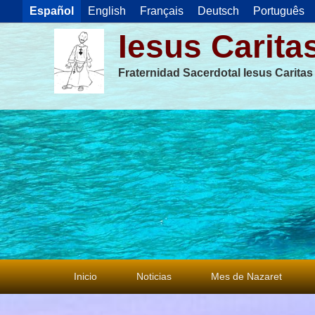
Español
English
Français
Deutsch
Português
Iesus Carita
Fraternidad Sacerdotal Iesus Carita
Menú
Inicio
Noticias
Mes de Nazaret
principal