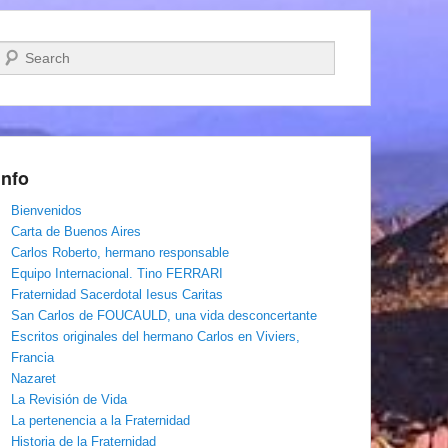
Buscar
Info
Bienvenidos
Carta de Buenos Aires
Carlos Roberto, hermano responsable
Equipo Internacional. Tino FERRARI
Fraternidad Sacerdotal Iesus Caritas
San Carlos de FOUCAULD, una vida desconcertante
Escritos originales del hermano Carlos en Viviers,
Francia
Nazaret
La Revisión de Vida
La pertenencia a la Fraternidad
Historia de la Fraternidad