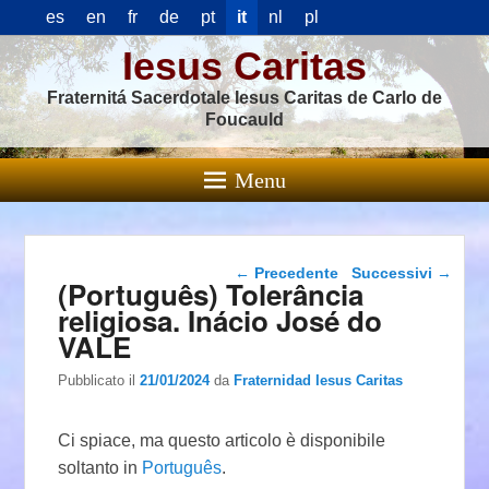
es
en
fr
de
pt
it
nl
pl
Iesus Caritas
Fraternitá Sacerdotale Iesus Caritas de Carlo de
Foucauld
Menu
Navigazione articolo
←
Precedente
Successivi
→
(Português) Tolerância
religiosa. Inácio José do
VALE
Pubblicato il
21/01/2024
da
Fraternidad Iesus Caritas
Ci spiace, ma questo articolo è disponibile
soltanto in
Português
.