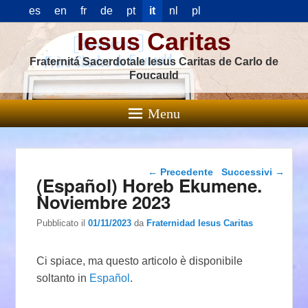
es
en
fr
de
pt
it
nl
pl
Iesus Caritas
Fraternitá Sacerdotale Iesus Caritas de Carlo de
Foucauld
Menu
Navigazione articolo
←
Precedente
Successivi
→
(Español) Horeb Ekumene.
Noviembre 2023
Pubblicato il
01/11/2023
da
Fraternidad Iesus Caritas
Ci spiace, ma questo articolo è disponibile
soltanto in
Español
.