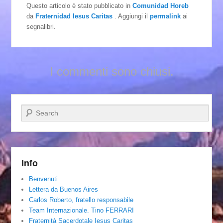
Questo articolo è stato pubblicato in
Comunidad Horeb
da
Fraternidad Iesus Caritas
. Aggiungi il
permalink
ai
segnalibri.
I commenti sono chiusi.
Cerca
Info
Benvenuti
Lettera da Buenos Aires
Carlos Roberto, fratello responsabile
Team Internazionale. Tino FERRARI
Fraternità Sacerdotale Iesus Caritas