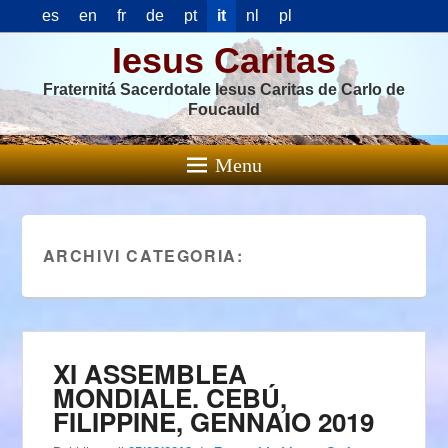
es
en
fr
de
pt
it
nl
pl
Iesus Caritas
Fraternitá Sacerdotale Iesus Caritas de Carlo de
Foucauld
Menu
ARCHIVI CATEGORIA:
XI ASSEMBLEA
MONDIALE. CEBÚ,
FILIPPINE, GENNAIO 2019