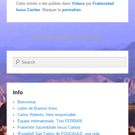
Cette entrée a été publiée dans
Vídeos
par
Fraternidad
Iesus Caritas
. Marquer le
permalien
.
Commentaires fermés.
Recherche
Info
Bienvenue
Lettre de Buenos Aires
Carlos Roberto, frère responsable
Équipe internationale. Tino FERRARI
Fraternité Sacerdotale Iesus Caritas
(Español) San Carlos de FOUCAULD, una vida