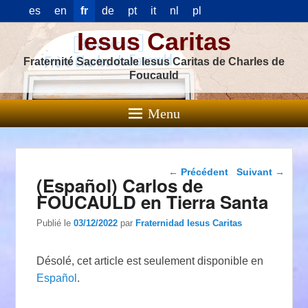
es
en
fr
de
pt
it
nl
pl
Iesus Caritas
Fraternité Sacerdotale Iesus Caritas de Charles de
Foucauld
Menu
Navigation dans les
←
Précédent
Suivant
→
(Español) Carlos de
articles
FOUCAULD en Tierra Santa
Publié le
03/12/2022
par
Fraternidad Iesus Caritas
Désolé, cet article est seulement disponible en
Español
.