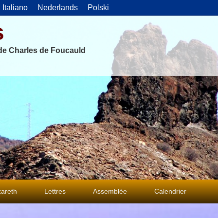
Italiano
Nederlands
Polski
s
 de Charles de Foucauld
areth
Lettres
Assemblée
Calendrier