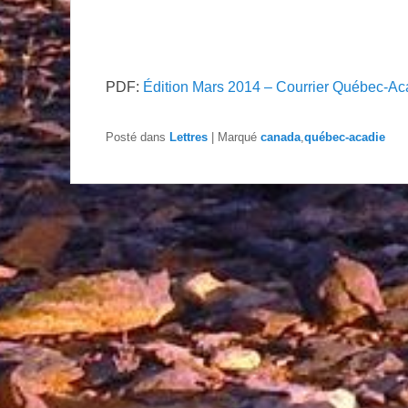
PDF:
Édition Mars 2014 – Courrier Québec-Ac
Posté dans
Lettres
|
Marqué
canada
,
québec-acadie