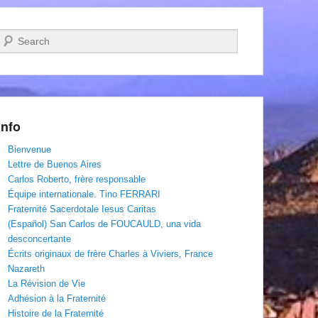
Recherche
Info
Bienvenue
Lettre de Buenos Aires
Carlos Roberto, frère responsable
Équipe internationale. Tino FERRARI
Fraternité Sacerdotale Iesus Caritas
(Español) San Carlos de FOUCAULD, una vida
desconcertante
Écrits originaux de frère Charles à Viviers, France
Nazareth
La Révision de Vie
Adhésion à la Fraternité
Histoire de la Fraternité