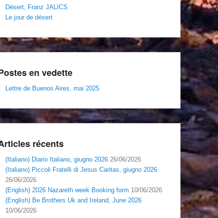
Désert, Franz JALICS
Le jour de désert
Postes en vedette
Lettre de Buenos Aires, mai 2025
Articles récents
(Italiano) Diario Italiano, giugno 2026
26/06/2026
(Italiano) Piccoli Fratelli di Jesus Caritas, giugno 2026
26/06/2026
(English) 2026 Nazareth week Booking form
10/06/2026
(English) Be Brothers Uk and Ireland, June 2026
10/06/2026