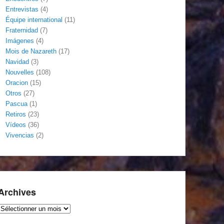
Entrevistas
(4)
Équipe international
(11)
Fraternidad
(7)
Imágenes
(4)
Mois de Nazareth
(17)
Navidad
(3)
Nouvelles
(108)
Oracion
(15)
Otros
(27)
Pascua
(1)
Retiros
(23)
Vídeos
(36)
Vivencias
(2)
Archives
Archives