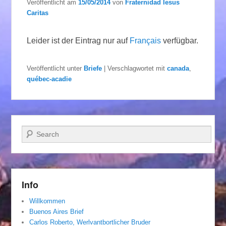
Veröffentlicht am
15/05/2014
von
Fraternidad Iesus
Caritas
Leider ist der Eintrag nur auf
Français
verfügbar.
Veröffentlicht unter
Briefe
|
Verschlagwortet mit
canada
,
québec-acadie
Suchen
Info
Willkommen
Buenos Aires Brief
Carlos Roberto, Werlvantbortlicher Bruder