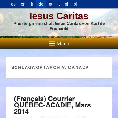
es
en
fr
de
pt
it
nl
pl
Iesus Caritas
Priestergmeinschaft Iesus Caritas von Karl de
Foucauld
Menü
SCHLAGWORTARCHIV:
CANADA
(Français) Courrier
QUÉBEC-ACADIE, Mars
2014