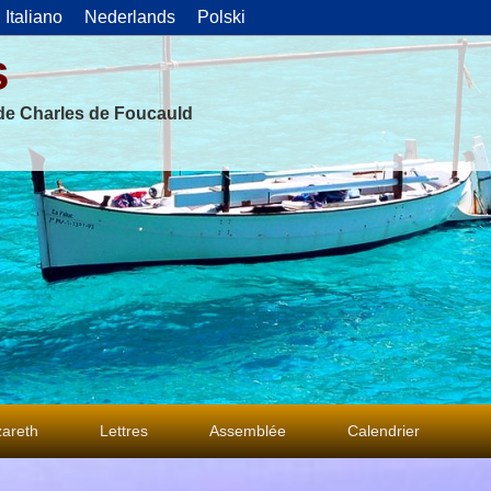
Italiano
Nederlands
Polski
s
 de Charles de Foucauld
areth
Lettres
Assemblée
Calendrier