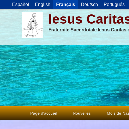
Español
English
Français
Deutsch
Português
Iesus Carita
Fraternité Sacerdotale Iesus Caritas
Premier
Page d’accueil
Nouvelles
Mois de Naz
menu