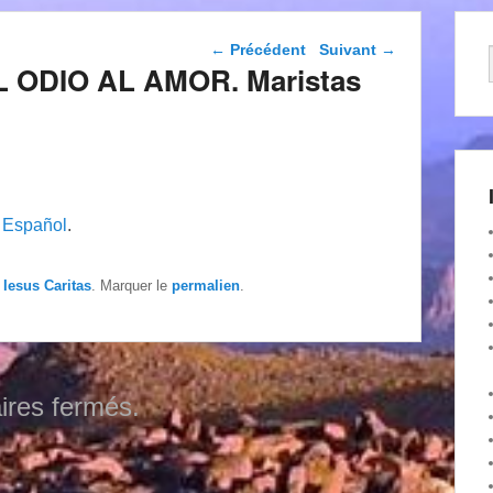
Navigation dans les
←
Précédent
Suivant
→
articles
EL ODIO AL AMOR. Maristas
n
Español
.
 Iesus Caritas
. Marquer le
permalien
.
res fermés.