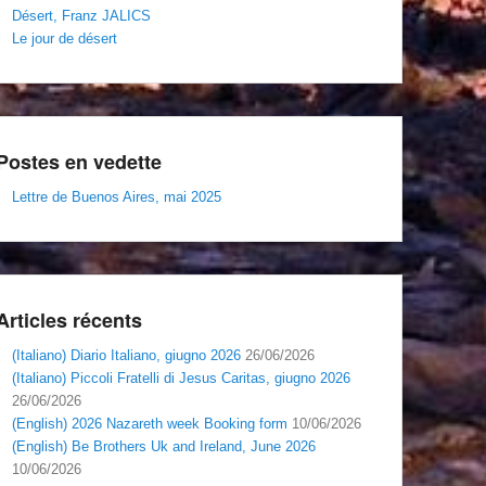
Désert, Franz JALICS
Le jour de désert
Postes en vedette
Lettre de Buenos Aires, mai 2025
Articles récents
(Italiano) Diario Italiano, giugno 2026
26/06/2026
(Italiano) Piccoli Fratelli di Jesus Caritas, giugno 2026
26/06/2026
(English) 2026 Nazareth week Booking form
10/06/2026
(English) Be Brothers Uk and Ireland, June 2026
10/06/2026