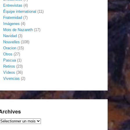
Entrevistas
(4)
Équipe international
(11)
Fraternidad
(7)
Imágenes
(4)
Mois de Nazareth
(17)
Navidad
(3)
Nouvelles
(108)
Oracion
(15)
Otros
(27)
Pascua
(1)
Retiros
(23)
Vídeos
(36)
Vivencias
(2)
Archives
Archives