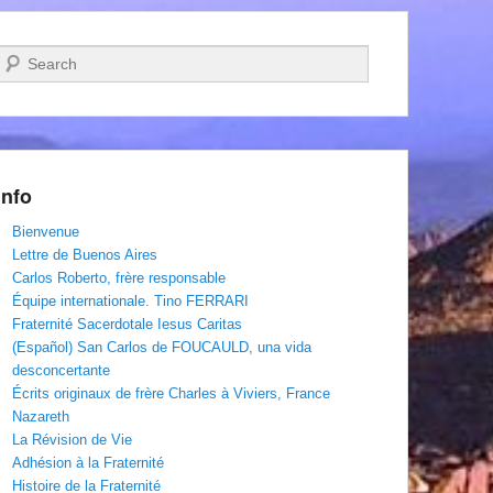
Recherche
Info
Bienvenue
Lettre de Buenos Aires
Carlos Roberto, frère responsable
Équipe internationale. Tino FERRARI
Fraternité Sacerdotale Iesus Caritas
(Español) San Carlos de FOUCAULD, una vida
desconcertante
Écrits originaux de frère Charles à Viviers, France
Nazareth
La Révision de Vie
Adhésion à la Fraternité
Histoire de la Fraternité