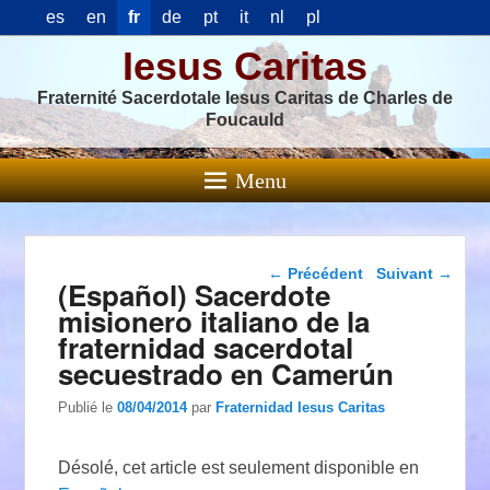
es
en
fr
de
pt
it
nl
pl
Iesus Caritas
Fraternité Sacerdotale Iesus Caritas de Charles de
Foucauld
Menu
Navigation dans les
←
Précédent
Suivant
→
(Español) Sacerdote
articles
misionero italiano de la
fraternidad sacerdotal
secuestrado en Camerún
Publié le
08/04/2014
par
Fraternidad Iesus Caritas
Désolé, cet article est seulement disponible en