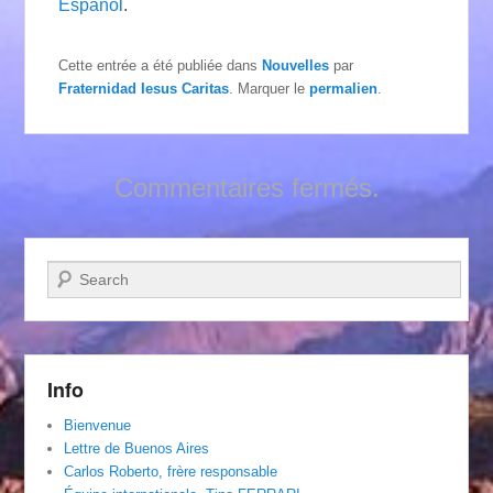
Español
.
Cette entrée a été publiée dans
Nouvelles
par
Fraternidad Iesus Caritas
. Marquer le
permalien
.
Commentaires fermés.
Recherche
Info
Bienvenue
Lettre de Buenos Aires
Carlos Roberto, frère responsable