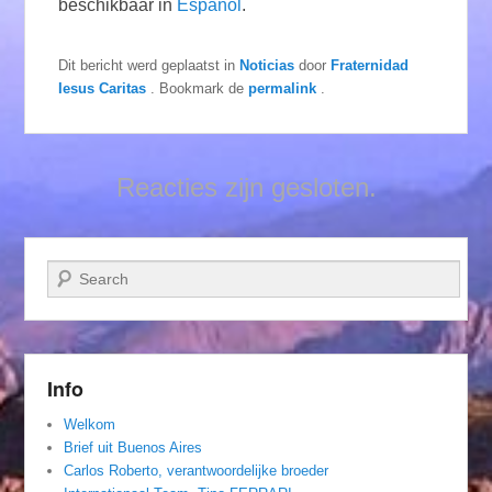
beschikbaar in
Español
.
Dit bericht werd geplaatst in
Noticias
door
Fraternidad
Iesus Caritas
. Bookmark de
permalink
.
Reacties zijn gesloten.
Zoeken
Info
Welkom
Brief uit Buenos Aires
Carlos Roberto, verantwoordelijke broeder