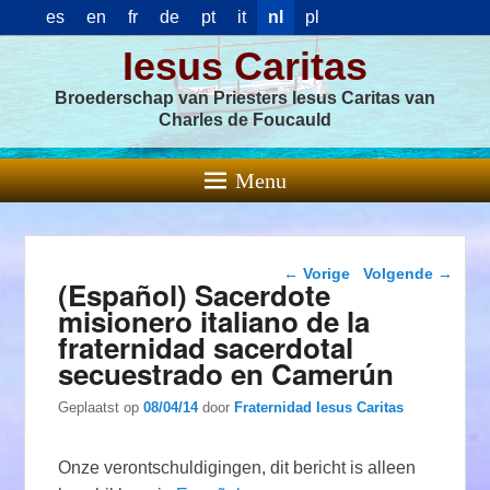
es
en
fr
de
pt
it
nl
pl
Iesus Caritas
Broederschap van Priesters Iesus Caritas van
Charles de Foucauld
Menu
Berichtnavigatie
←
Vorige
Volgende
→
(Español) Sacerdote
misionero italiano de la
fraternidad sacerdotal
secuestrado en Camerún
Geplaatst op
08/04/14
door
Fraternidad Iesus Caritas
Onze verontschuldigingen, dit bericht is alleen