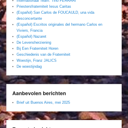
Internationaal Team. Tino FERRARI
Priestersfraterniteit Iesus Caritas
(Español) San Carlos de FOUCAULD, una vida
desconcertante
(Español) Escritos originales del hermano Carlos en
Viviers, Francia
(Español) Nazaret
De Levensherziening
Bij Een Fraterniteit Horen
Geschiedenis van de Fraterniteit
Woestijn, Franz JALICS
De woestijndag
Aanbevolen berichten
Brief uit Buenos Aires, mei 2025