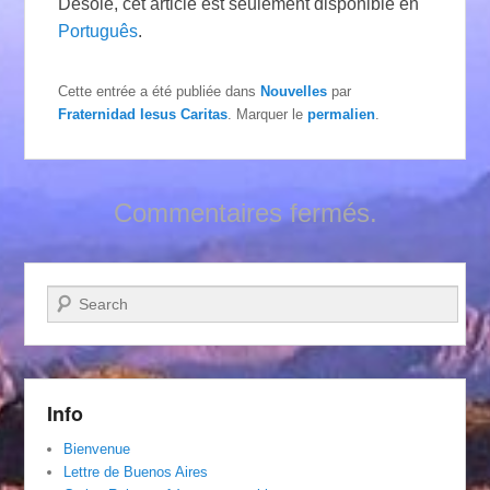
Désolé, cet article est seulement disponible en
Português
.
Cette entrée a été publiée dans
Nouvelles
par
Fraternidad Iesus Caritas
. Marquer le
permalien
.
Commentaires fermés.
Recherche
Info
Bienvenue
Lettre de Buenos Aires