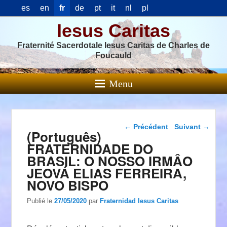
es
en
fr
de
pt
it
nl
pl
Iesus Caritas
Fraternité Sacerdotale Iesus Caritas de Charles de
Foucauld
Menu
Navigation dans les
←
Précédent
Suivant
→
(Português)
articles
FRATERNIDADE DO
BRASIL: O NOSSO IRMÂO
JEOVÁ ELIAS FERREIRA,
NOVO BISPO
Publié le
27/05/2020
par
Fraternidad Iesus Caritas