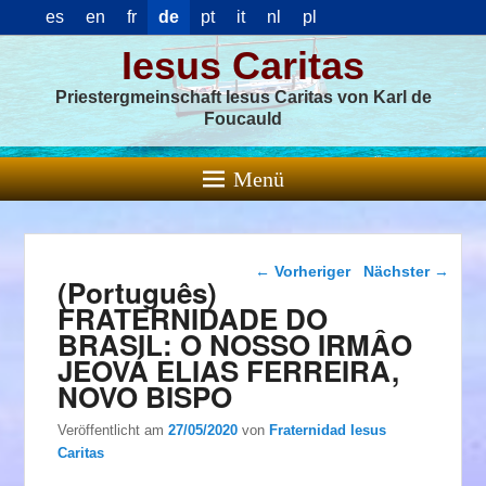
es
en
fr
de
pt
it
nl
pl
Iesus Caritas
Priestergmeinschaft Iesus Caritas von Karl de
Foucauld
Menü
Beitragsnavigation
←
Vorheriger
Nächster
→
(Português)
FRATERNIDADE DO
BRASIL: O NOSSO IRMÂO
JEOVÁ ELIAS FERREIRA,
NOVO BISPO
Veröffentlicht am
27/05/2020
von
Fraternidad Iesus
Caritas