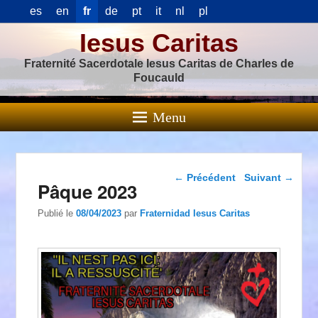
es
en
fr
de
pt
it
nl
pl
Iesus Caritas
Fraternité Sacerdotale Iesus Caritas de Charles de
Foucauld
Menu
Navigation dans les
←
Précédent
Suivant
→
Pâque 2023
articles
Publié le
08/04/2023
par
Fraternidad Iesus Caritas