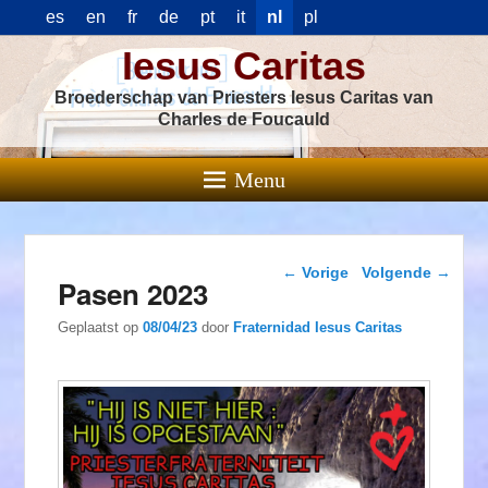
es
en
fr
de
pt
it
nl
pl
Iesus Caritas
Broederschap van Priesters Iesus Caritas van
Charles de Foucauld
Menu
Berichtnavigatie
←
Vorige
Volgende
→
Pasen 2023
Geplaatst op
08/04/23
door
Fraternidad Iesus Caritas