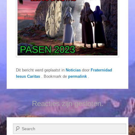
Dit bericht werd geplaatst in
Noticias
door
Fraternidad
Iesus Caritas
. Bookmark de
permalink
.
Reacties zijn gesloten.
Zoeken