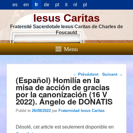
es
en
fr
de
pt
it
nl
pl
Iesus Caritas
Fraternité Sacerdotale Iesus Caritas de Charles de
Foucauld
Menu
Navigation dans les
←
Précédent
Suivant
→
(Español) Homilía en la
articles
misa de acción de gracias
por la canonización (16 V
2022). Ángelo de DONATIS
Publié le
26/08/2022
par
Fraternidad Iesus Caritas
Désolé, cet article est seulement disponible en