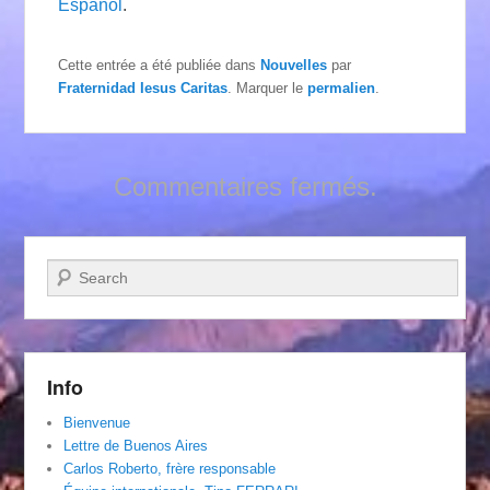
Español
.
Cette entrée a été publiée dans
Nouvelles
par
Fraternidad Iesus Caritas
. Marquer le
permalien
.
Commentaires fermés.
Recherche
Info
Bienvenue
Lettre de Buenos Aires
Carlos Roberto, frère responsable