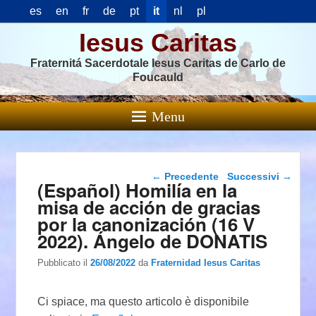
es
en
fr
de
pt
it
nl
pl
Iesus Caritas
Fraternitá Sacerdotale Iesus Caritas de Carlo de
Foucauld
Menu
Navigazione articolo
←
Precedente
Successivi
→
(Español) Homilía en la
misa de acción de gracias
por la canonización (16 V
2022). Ángelo de DONATIS
Pubblicato il
26/08/2022
da
Fraternidad Iesus Caritas
Ci spiace, ma questo articolo è disponibile