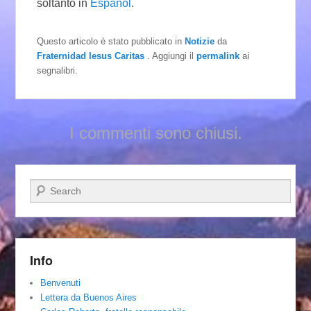
soltanto in
Español
.
Questo articolo è stato pubblicato in
Notizie
da
Fraternidad Iesus Caritas
. Aggiungi il
permalink
ai
segnalibri.
I commenti sono chiusi.
Cerca
Info
Benvenuti
Lettera da Buenos Aires