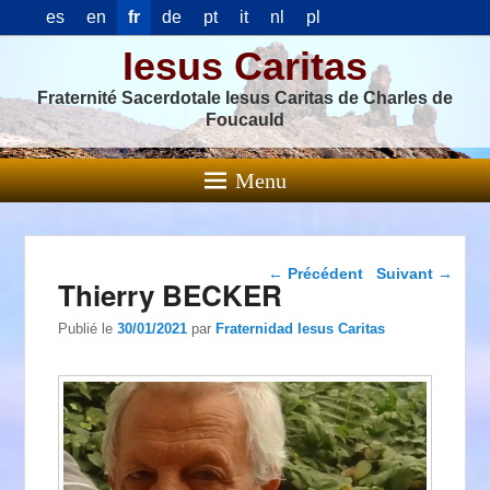
es
en
fr
de
pt
it
nl
pl
Iesus Caritas
Fraternité Sacerdotale Iesus Caritas de Charles de
Foucauld
Menu
Navigation dans les
←
Précédent
Suivant
→
Thierry BECKER
articles
Publié le
30/01/2021
par
Fraternidad Iesus Caritas