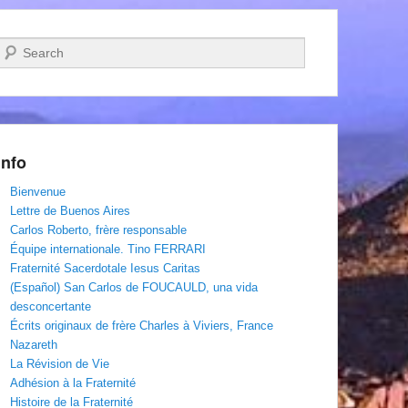
Recherche
Info
Bienvenue
Lettre de Buenos Aires
Carlos Roberto, frère responsable
Équipe internationale. Tino FERRARI
Fraternité Sacerdotale Iesus Caritas
(Español) San Carlos de FOUCAULD, una vida
desconcertante
Écrits originaux de frère Charles à Viviers, France
Nazareth
La Révision de Vie
Adhésion à la Fraternité
Histoire de la Fraternité