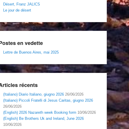
Désert, Franz JALICS
Le jour de désert
Postes en vedette
Lettre de Buenos Aires, mai 2025
Articles récents
(Italiano) Diario Italiano, giugno 2026
26/06/2026
(Italiano) Piccoli Fratelli di Jesus Caritas, giugno 2026
26/06/2026
(English) 2026 Nazareth week Booking form
10/06/2026
(English) Be Brothers Uk and Ireland, June 2026
10/06/2026