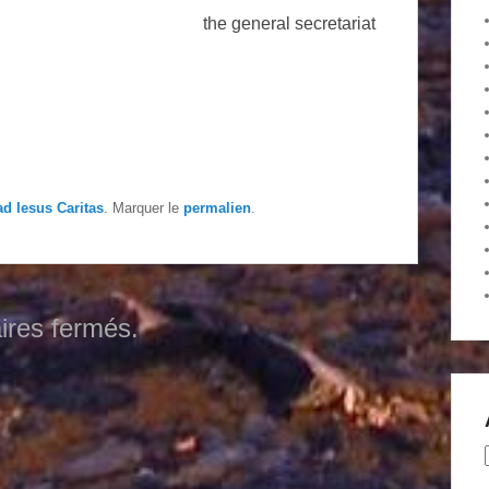
the general secretariat
ad Iesus Caritas
. Marquer le
permalien
.
res fermés.