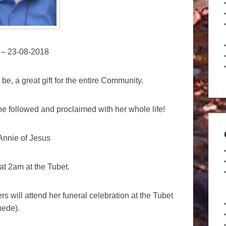
 – 23-08-2018
 be, a great gift for the entire Community.
 followed and proclaimed with her whole life!
 Annie of Jesus
at 2am at the Tubet.
ters will attend her funeral celebration at the Tubet
nede).