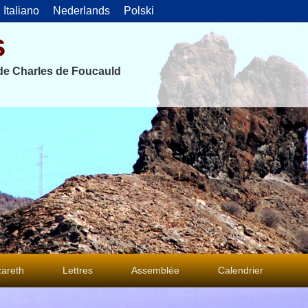
Italiano
Nederlands
Polski
s
 de Charles de Foucauld
areth
Lettres
Assemblée
Calendrier