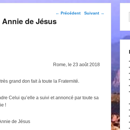
Navigation dans les
←
Précédent
Suivant
→
articles
r Annie de Jésus
Rome, le 23 août 2018
rès grand don fait à toute la Fraternité.
dre Celui qu’elle a suivi et annoncé par toute sa
ie !
Annie de Jésus