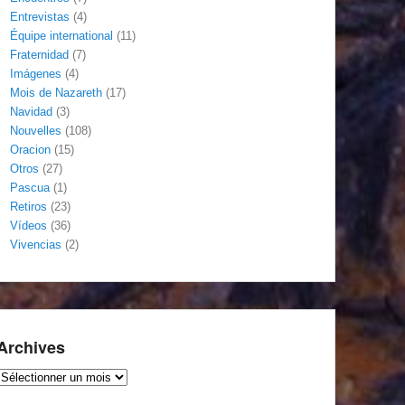
Entrevistas
(4)
Équipe international
(11)
Fraternidad
(7)
Imágenes
(4)
Mois de Nazareth
(17)
Navidad
(3)
Nouvelles
(108)
Oracion
(15)
Otros
(27)
Pascua
(1)
Retiros
(23)
Vídeos
(36)
Vivencias
(2)
Archives
Archives