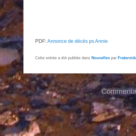
PDF:
Annonce de décès ps Annie
Cette entrée a été publiée dans
Nouvelles
par
Fraternid
Commentai