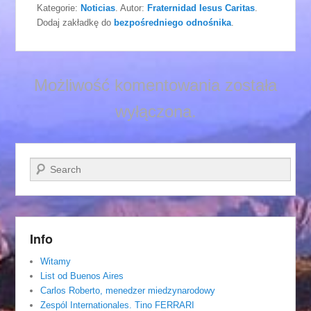
Kategorie:
Noticias
. Autor:
Fraternidad Iesus Caritas
.
Dodaj zakładkę do
bezpośredniego odnośnika
.
Możliwość komentowania została
wyłączona.
Szukaj
Info
Witamy
List od Buenos Aires
Carlos Roberto, menedzer miedzynarodowy
Zespól Internationales. Tino FERRARI