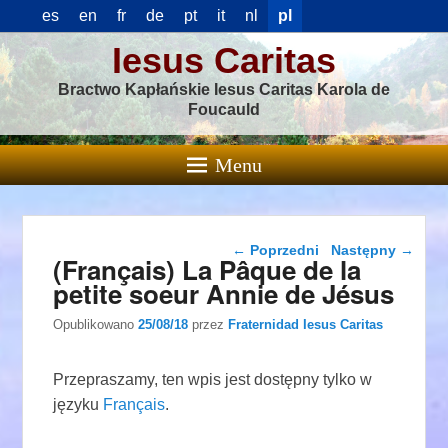
es
en
fr
de
pt
it
nl
pl
Iesus Caritas
Bractwo Kapłańskie Iesus Caritas Karola de
Foucauld
Menu
Nawigacja wpisu
←
Poprzedni
Następny
→
(Français) La Pâque de la
petite soeur Annie de Jésus
Opublikowano
25/08/18
przez
Fraternidad Iesus Caritas
Przepraszamy, ten wpis jest dostępny tylko w
języku
Français
.