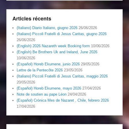
Articles récents
(Italiano) Diario Italiano, giugno 2026
26/06/2026
(Italiano) Piccoli Fratelli di Jesus Caritas, giugno 2026
26/06/2026
(English) 2026 Nazareth week Booking form
10/06/2026
(English) Be Brothers Uk and Ireland, June 2026
10/06/2026
(Español) Horeb Ekumene, junio 2026
29/05/2026
Lettre de la Pentecôte 2026
23/05/2026
(Italiano) Piccoli Fratelli di Jesus Caritas, maggio 2026
20/05/2026
(Español) Horeb Ekumene, mayo 2026
27/04/2026
Note de soutien au pape Léon
24/04/2026
(Español) Crónica Mes de Nazaret , Chile, febrero 2026
17/04/2026