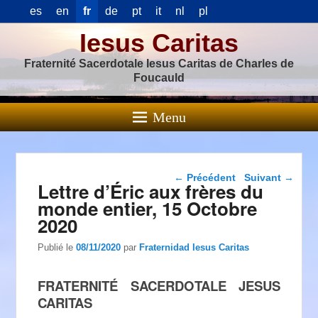
es
en
fr
de
pt
it
nl
pl
Iesus Caritas
Fraternité Sacerdotale Iesus Caritas de Charles de
Foucauld
Menu
Navigation dans les
←
Précédent
Suivant
→
Lettre d’Éric aux frères du
articles
monde entier, 15 Octobre
2020
Publié le
08/11/2020
par
Fraternidad Iesus Caritas
FRATERNITÉ SACERDOTALE JESUS
CARITAS