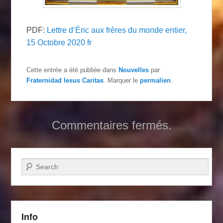
PDF:
Lettre d’Éric aux frères du monde entier,
15 Octobre 2020 fr
Cette entrée a été publiée dans
Nouvelles
par
Fraternidad Iesus Caritas
. Marquer le
permalien
.
Commentaires fermés.
Recherche
Info